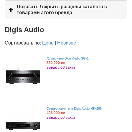
Показать / скрыть разделы каталога с
товарами этого бренда
click
to
expand
Digis Audio
contents
Сортировать по:
Цене
|
Новизне
AV ресивер Digis Audio SG-1
350 000
тңг
Товар под заказ
Стереоусилитель Digis Audio MK-285
406 000
тңг
Товар под заказ