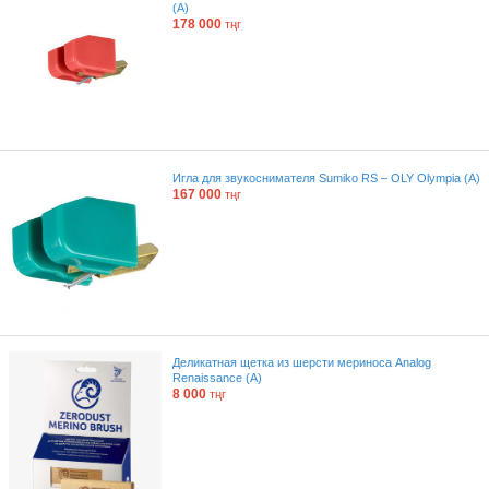
(A)
178 000
тңг
Игла для звукоснимателя Sumiko RS – OLY Olympia (A)
167 000
тңг
Деликатная щетка из шерсти мериноса Analog
Renaissance (A)
8 000
тңг