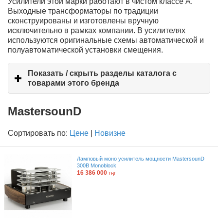
Усилители этой марки работают в чистом классе А.
Выходные трансформаторы по традиции
сконструированы и изготовлены вручную
исключительно в рамках компании. В усилителях
используются оригинальные схемы автоматической и
полуавтоматической установки смещения.
Показать / скрыть разделы каталога с
товарами этого бренда
click
to
expand
MastersounD
contents
Сортировать по:
Цене
|
Новизне
Ламповый моно усилитель мощности MastersounD
300B Monoblock
16 386 000
тңг