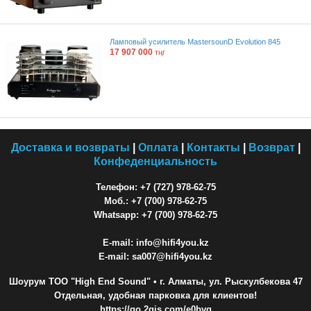
Ламповый усилитель MastersounD Evolution 845
17 907 000
тңг
Доставка и возвраты
|
Оплата
|
Контакты
|
Возврат
|
Конфеденциальность
Телефон: +7 (727) 978-62-75
Моб.: +7 (700) 978-62-75
Whatsapp: +7 (700) 978-62-75
E-mail: info@hifi4you.kz
E-mail: sa007@hifi4you.kz
Шоурум ТОО "High End Sound"
• г. Алматы, ул. Рыскулбекова 47
Отдельная, удобная парковка для клиентов!
https://go.2gis.com/e0bvq