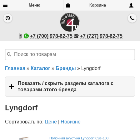
Меню
Корзина
+7 (700) 978-62-75
+7 (727) 978-62-75
Главная
»
Каталог
»
Бренды
»
Lyngdorf
Показать / скрыть разделы каталога с
товарами этого бренда
click
to
expand
Lyngdorf
contents
Сортировать по:
Цене
|
Новизне
Полочная акустика Lyngdorf Cue-100