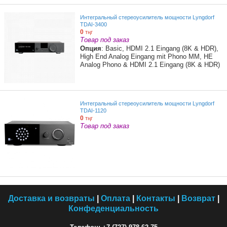
Интегральный стереоусилитель мощности Lyngdorf
TDAI-3400
0
тңг
Товар под заказ
Опция
: Basic, HDMI 2.1 Eingang (8K & HDR),
High End Analog Eingang mit Phono MM, HE
Analog Phono & HDMI 2.1 Eingang (8K & HDR)
Интегральный стереоусилитель мощности Lyngdorf
TDAI-1120
0
тңг
Товар под заказ
Доставка и возвраты
|
Оплата
|
Контакты
|
Возврат
|
Конфеденциальность