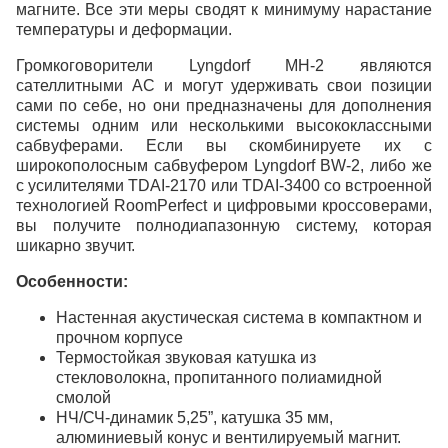
магните. Все эти меры сводят к минимуму нарастание
температуры и деформации.
Громкоговорители Lyngdorf MH-2 являются
сателлитными АС и могут удерживать свои позиции
сами по себе, но они предназначены для дополнения
системы одним или несколькими высококлассными
сабвуферами. Если вы скомбинируете их с
широкополосным сабвуфером Lyngdorf BW-2, либо же
с усилителями TDAI-2170 или TDAI-3400 со встроенной
технологией RoomPerfect и цифровыми кроссоверами,
вы получите полнодиапазонную систему, которая
шикарно звучит.
Особенности:
Настенная акустическая система в компактном и
прочном корпусе
Термостойкая звуковая катушка из
стекловолокна, пропитанного полиамидной
смолой
НЧ/СЧ-динамик 5,25”, катушка 35 мм,
алюминиевый конус и вентилируемый магнит.