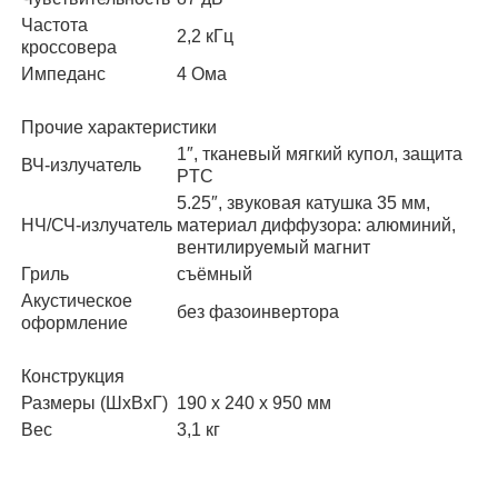
Частота
2,2 кГц
кроссовера
Импеданс
4 Ома
Прочие характеристики
1″, тканевый мягкий купол, защита
ВЧ-излучатель
PTC
5.25″, звуковая катушка 35 мм,
НЧ/СЧ-излучатель
материал диффузора: алюминий,
вентилируемый магнит
Гриль
съёмный
Акустическое
без фазоинвертора
оформление
Конструкция
Размеры (ШхВхГ)
190 х 240 х 950 мм
Вес
3,1 кг