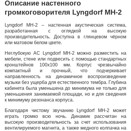
Описание настенного
Индекс
громкоговорителя Lyngdorf MH-2
Город
Lyngdorf MH-2 – настенная акустическая система,
разработанная с оглядкой на высокую
производительность. Доступна в глянцевом чёрном
Адрес
или матовом белом цвете.
Неглубокую АС Lyngdorf MH-2 можно разместить на
мебели, стене или подвесить с помощью стандартных
кронштейнов 100x100 мм. Корпус чрезвычайно
компактный и прочный, что подчеркивает
направленность на динамичное воспроизведение
музыки без ущерба для естественного тембра. Глубина
кабинета была уменьшена до минимума не только для
Продолжить покупки
уменьшения занимаемой площади, но и для сведения
к минимуму резонанса корпуса.
Благодаря чистому звучанию Lyngdorf MH-2 может
играть громко всю ночь. Динамик рассчитан на
высокую производительность за счет использования
вентилируемого магнита, а также медного колпачка на