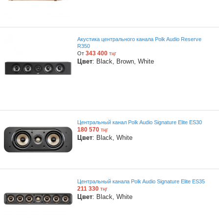
Акустика центрального канала Polk Audio Reserve
R350
343 400
От
тңг
Цвет
: Black, Brown, White
Центральный канал Polk Audio Signature Elite ES30
180 570
тңг
Цвет
: Black, White
Центральный канала Polk Audio Signature Elite ES35
211 330
тңг
Цвет
: Black, White