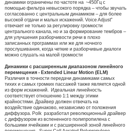
динамики ограничены по частоте на ~450Гц с
помощью фильтра невысокого порядка – чтобы звучать
согласованно с центральным динамиком – для более
высокой отдачи и малых искажений. Voice Adjust”
отвечает не только за регулировку громкости
центрального канала, но и за формирование тембров –
для улучшения разборчивости речи в плохо
записанных программах или же для ночного
прослушивания, когда четкие и разборчивые диалоги
можно слушать на малой громкости
Динамики с расширенным диапазоном линейного
перемещения - Extended Linear Motion (ELM)
Различия в точности передачи динамиками самых
тихих и самых громких пассажей также является одной
из форм искажений. Идеальная линейность
соответствует отношению 1:1 между этими
крайностями. Драйвер должен отвечать на
воздействие одинаково, независимо от положения
диффузора. Polk разработал революционный драйвер
с диффузором из вспененного полипропилена с
большими ячейками и c расширенной зоной линейного
перемещения - Super Cell Aerated Polypropylene