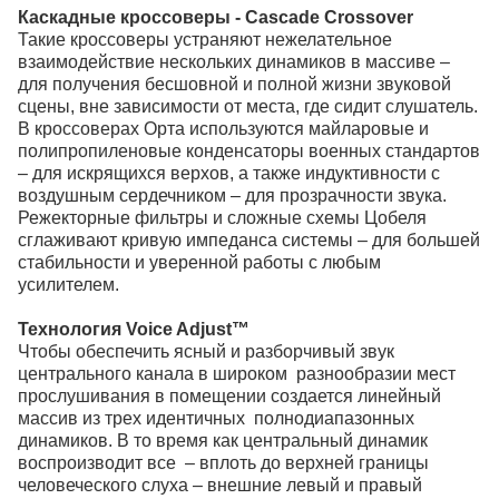
Каскадные кроссоверы - Cascade Crossover
Такие кроссоверы устраняют нежелательное
взаимодействие нескольких динамиков в массиве –
для получения бесшовной и полной жизни звуковой
сцены, вне зависимости от места, где сидит слушатель.
В кроссоверах Орта используются майларовые и
полипропиленовые конденсаторы военных стандартов
– для искрящихся верхов, а также индуктивности с
воздушным сердечником – для прозрачности звука.
Режекторные фильтры и сложные схемы Цобеля
сглаживают кривую импеданса системы – для большей
стабильности и уверенной работы с любым
усилителем.
Технология Voice Adjust™
Чтобы обеспечить ясный и разборчивый звук
центрального канала в широком разнообразии мест
прослушивания в помещении создается линейный
массив из трех идентичных полнодиапазонных
динамиков. В то время как центральный динамик
воспроизводит все – вплоть до верхней границы
человеческого слуха – внешние левый и правый