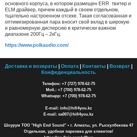
основного корпуса, в котором размещен ERR твитер и
ELM драйвер, причем каждый в своем отдельном,
тщательно настроенном отсеке. Такая согласованная и
оптимизированная пара вносит свой вклад в широкую
и равномерную дисперсию в критически важном
диапазоне 200Гц – 2кГц.
https://www.polkaudio.com/
Доставка и возвраты
|
Оплата
|
Контакты
|
Возврат
|
Конфеденциальность
Телефон: +7 (727) 978-62-75
Моб.: +7 (700) 978-62-75
Whatsapp: +7 (700) 978-62-75
E-mail: info@hifi4you.kz
E-mail: sa007@hifi4you.kz
Шоурум ТОО "High End Sound"
• г. Алматы, ул. Рыскулбекова 47
Отдельная, удобная парковка для клиентов!