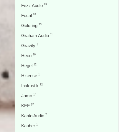
Fezz Audio
29
Focal
63
Goldring
23
Graham Audio
11
Gravity
1
Heco
26
Hegel
12
Hisense
1
Inakustik
72
Jamo
14
KEF
97
Kanto Audio
7
Kauber
1