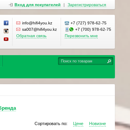
Вход для покупателей
|
Зарегистрироваться
info@hifi4you.kz
+7 (727) 978-62-75
sa007@hifi4you.kz
+7 (700) 978-62-75
Обратная связь
Перезвонить мне
 бренда
Сортировать по:
Цене
Новизне