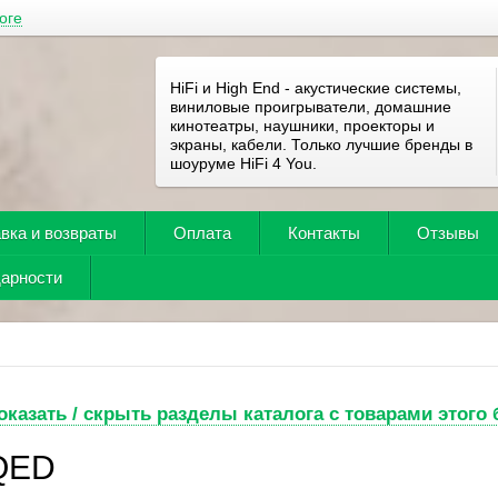
оге
HiFi и High End - акустические системы,
виниловые проигрыватели, домашние
кинотеатры, наушники, проекторы и
экраны, кабели. Только лучшие бренды в
шоуруме HiFi 4 You.
вка и возвраты
Оплата
Контакты
Отзывы
дарности
оказать / скрыть разделы каталога с товарами этого
QED