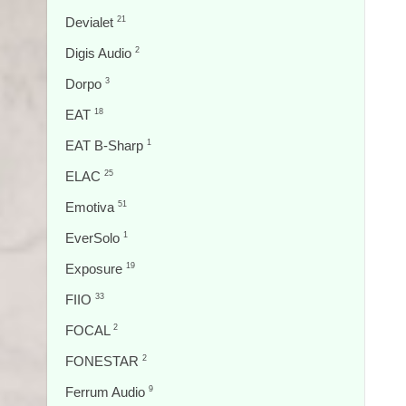
Devialet
21
Digis Audio
2
Dorpo
3
EAT
18
EAT B-Sharp
1
ELAC
25
Emotiva
51
EverSolo
1
Exposure
19
FIIO
33
FOCAL
2
FONESTAR
2
Ferrum Audio
9