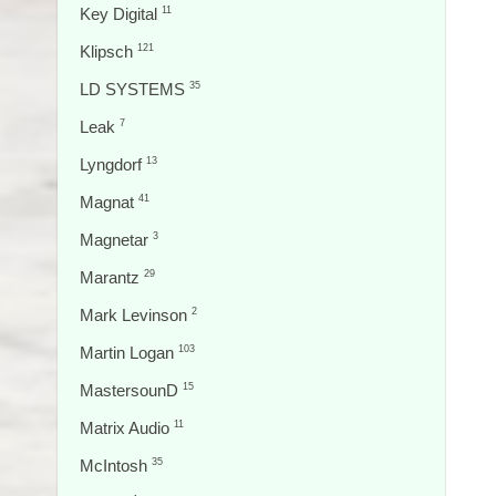
Key Digital
11
Klipsch
121
LD SYSTEMS
35
Leak
7
Lyngdorf
13
Magnat
41
Magnetar
3
Marantz
29
Mark Levinson
2
Martin Logan
103
MastersounD
15
Matrix Audio
11
McIntosh
35