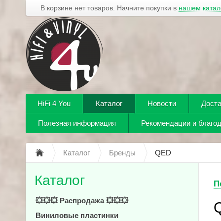
В корзине нет товаров. Начните покупки в
нашем катал
HiFi 4 You
Каталог
Новости
Доста
Полезная информация
Рекомендации и благо
Каталог
Бренды
QED
Каталог
П
💥💥💥 Распродажа 💥💥💥
Виниловые пластинки