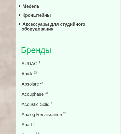
Мебель
Кронштейны
Аксессуары для студийного
оборудования
Бренды
AUDAC
3
Aavik
25
Absolare
27
Accuphase
28
Acoustic Solid
7
Analog Renaissance
28
Apart
1
12