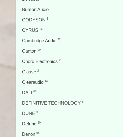
Burson Audio
3
CODYSON
1
CYRUS
14
Cambridge Audio
32
Canton
99
Chord Electronics
2
Classe
2
Clearaudio
143
DALI
68
DEFINITIVE TECHNOLOGY
6
DUNE
3
Defunc
10
Denon
56