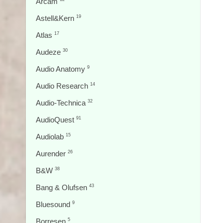
Arcam
Astell&Kern
19
Atlas
17
Audeze
30
Audio Anatomy
9
Audio Research
14
Audio-Technica
32
AudioQuest
91
Audiolab
15
Aurender
26
B&W
38
Bang & Olufsen
43
Bluesound
9
Borresen
5