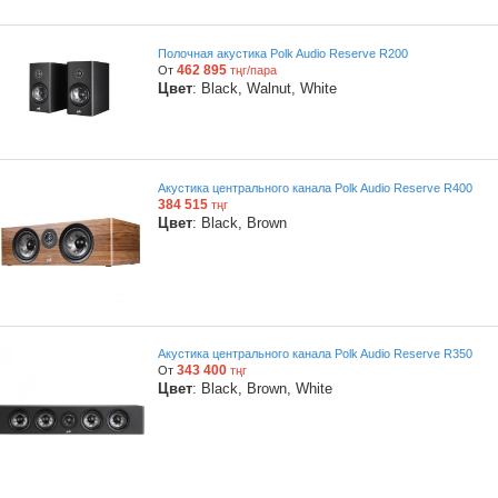
Полочная акустика Polk Audio Reserve R200
462 895
От
тңг/пара
Цвет
: Black, Walnut, White
Акустика центрального канала Polk Audio Reserve R400
384 515
тңг
Цвет
: Black, Brown
Акустика центрального канала Polk Audio Reserve R350
343 400
От
тңг
Цвет
: Black, Brown, White