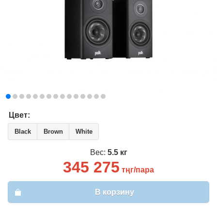
Вход
Регистрация
Email
*
Пароль
*
Забыли пароль?
Цвет:
Имя
*
Black
Brown
White
Вес:
5.5 кг
Email
*
345 275
тңг/пара
Пароль
*
В корзину
Телефон