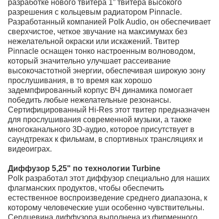
разработке нового твитера 1” твитера высокого
разрешения с кольцевым радиатором Pinnacle.
Разработанный компанией Polk Audio, он обеспечивает
сверхчистое, четкое звучание на максимумах без
нежелательной окраски или искажений. Твитер
Pinnacle оснащен тонко настроенным волноводом,
который значительно улучшает рассеивание
высокочастотной энергии, обеспечивая широкую зону
прослушивания, в то время как хорошо
задемпфированный корпус ВЧ динамика помогает
победить любые нежелательные резонансы.
Сертифицированный Hi-Res этот твитер предназначен
для прослушивания современной музыки, а также
многоканального 3D-аудио, которое присутствует в
саундтреках к фильмам, в спортивных трансляциях и
видеоиграх.
Диффузор 5,25" по технологии Turbine
Polk разработал этот диффузор специально для наших
флагманских продуктов, чтобы обеспечить
естественное воспроизведение среднего диапазона, к
которому человеческие уши особенно чувствительны.
Сердцевина диффузора выполнена из фирменного