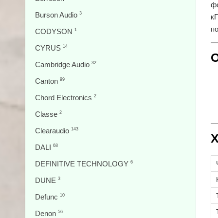
фо
Burson Audio
3
к
п
CODYSON
1
CYRUS
14
О
Cambridge Audio
32
Canton
99
Chord Electronics
2
Classe
2
Clearaudio
143
Х
DALI
68
DEFINITIVE TECHNOLOGY
6
DUNE
3
Defunc
10
Denon
56