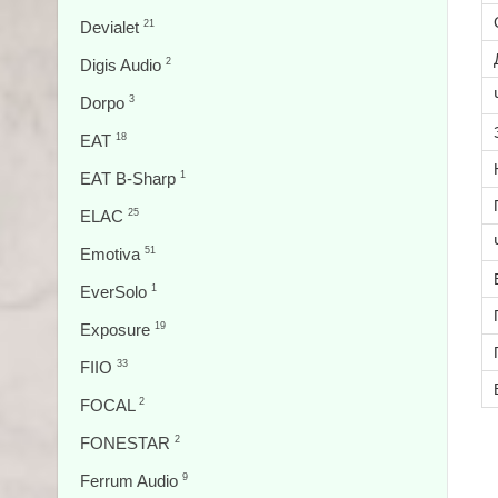
Devialet
21
Digis Audio
2
Dorpo
3
EAT
18
EAT B-Sharp
1
ELAC
25
Emotiva
51
EverSolo
1
Exposure
19
FIIO
33
FOCAL
2
FONESTAR
2
Ferrum Audio
9