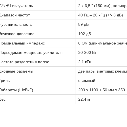
СЧ/НЧ-излучатель
2 х 6,5 " (150 мм), пол
Диапазон частот
40 Гц – 20 кГц (+/- 3 дБ)
Чувствительность
89 дБ
Звуковое давление
102 дБ
Номинальный импеданс
8 Ом (минимальное знач
Подводимая мощность усилителя
30-200 Вт
Частота разделения полос
2,1 кГц
Входные разъемы
две пары винтовых клемм
Гриль
съемный
Габариты (ШхВхГ)
200 x 1100 + 50 мм x 350
Вес
22,4 кг