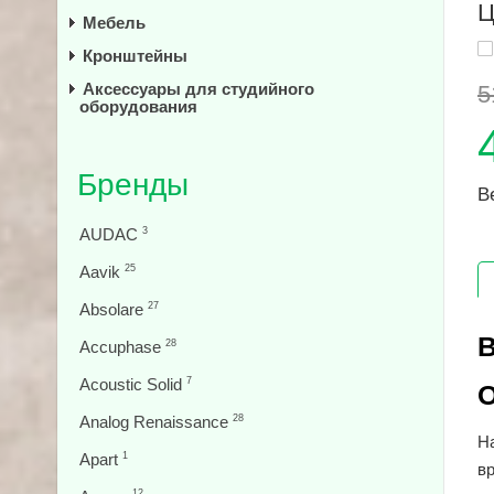
Ц
Мебель
Кронштейны
Аксессуары для студийного
5
оборудования
Бренды
В
AUDAC
3
Aavik
25
Absolare
27
В
Accuphase
28
Acoustic Solid
7
О
Analog Renaissance
28
На
Apart
1
в
12