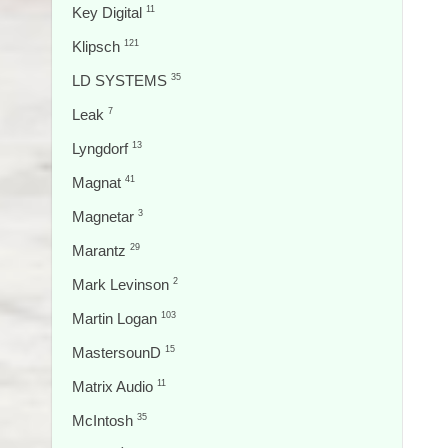
Key Digital
11
Klipsch
121
LD SYSTEMS
35
Leak
7
Lyngdorf
13
Magnat
41
Magnetar
3
Marantz
29
Mark Levinson
2
Martin Logan
103
MastersounD
15
Matrix Audio
11
McIntosh
35