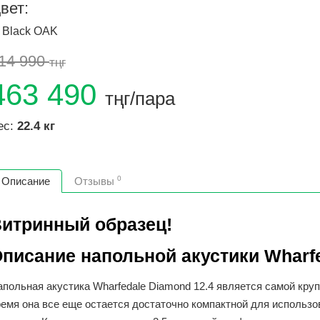
вет:
Black OAK
14 990
тңг
463 490
тңг/пара
ес:
22.4 кг
0
Описание
Отзывы
итринный образец!
писание напольной акустики Wharfe
польная акустика Wharfedale Diamond 12.4 является самой круп
ремя она все еще остается достаточно компактной для использо