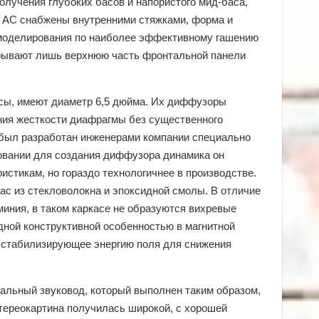
олучения глубоких басов и напористого мид-баса,
а АС снабжены внутренними стяжками, форма и
моделирования по наиболее эффективному гашению
крывают лишь верхнюю часть фронтальной панели
осы, имеют диаметр 6,5 дюйма. Их диффузоры
ия жесткости диафрагмы без существенного
y, был разработан инженерами компании специально
овании для создания диффузора динамика он
истикам, но гораздо технологичнее в производстве.
ас из стекловолокна и эпоксидной смолы. В отличие
миния, в таком каркасе не образуются вихревые
одной конструктивной особенностью в магнитной
, стабилизирующее энергию поля для снижения
нальный звуковод, который выполнен таким образом,
тереокартина получилась широкой, с хорошей