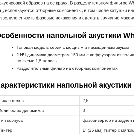
кусировкой образов на ее краях. В разделительном фильтре Wha
Гц, используются отборные компоненты, в том числе катушки и
озволило снизить фазовые искажения и сделать звучание макс
собенности напольной акустики Wha
Топовая модель серии с мощным и насыщенным звуком
2 НЧ-динамика диаметром 150 мм с диффузором из поли
по схеме 1,5 полосы
Разделительный фильтр на отборных компонентах
арактеристики напольной акустики 
Число полос
2,5
Количество динамиков
3
Тип корпуса
фазоинвертор на задней
Твитер
1” (25 мм) твитер с мягк