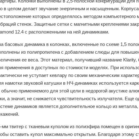
вартиры. Колонки выполнены в 2,5-полосной конфигурации для п
то в целом делает звучание энергичным и насыщенным. Корпус
естоположение которых определялось методом компьютерного 
ибраций стенок. Защитные сетки с магнитными креплениями за
iamond 12.4 с расположенными на ней динамиками.
ва басовых динамика в колонках, включенные по схеме 1,5 пол
ыполнены из полипропилена с добавлением слюды для повышен
еличения ее веса. Этот материал, получивший название Klarit
ля применения в доступных по стоимости моделях. При использ
актически не уступает кевлару по своим механическим характер
ля намотки звуковой катушки в НЧ-динамиках используется карк
 обычно применяемого для этой цели в недорогой акустике алю
ки, а значит, не снижается чувствительность излучателя. Еще 
истеме динамиков является дополнительное кольцо из металла
скажений.
5-мм твитер с тканевым куполом из полиэфира помещен в ориги
тобы оставить купол максимально открытым. Благодаря этому с