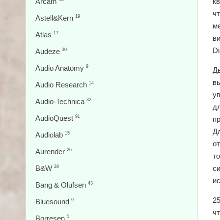
Arcam
к
ч
Astell&Kern
19
м
Atlas
17
в
D
Audeze
30
Audio Anatomy
9
Д
в
Audio Research
14
ув
Audio-Technica
32
д
AudioQuest
91
пр
Д
Audiolab
15
от
Aurender
26
то
B&W
38
с
и
Bang & Olufsen
43
2
Bluesound
9
ч
Borresen
5