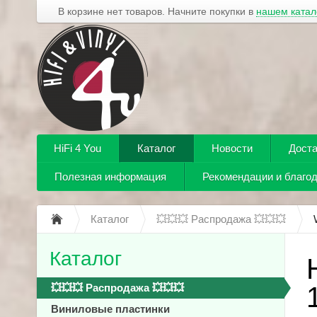
В корзине нет товаров. Начните покупки в
нашем катал
HiFi 4 You
Каталог
Новости
Доста
Полезная информация
Рекомендации и благо
Каталог
💥💥💥 Распродажа 💥💥💥
Каталог
💥💥💥 Распродажа 💥💥💥
Виниловые пластинки