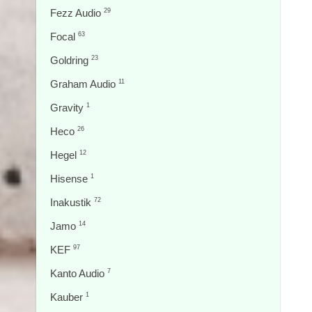
Fezz Audio
29
Focal
63
Goldring
23
Graham Audio
11
Gravity
1
Heco
26
Hegel
12
Hisense
1
Inakustik
72
Jamo
14
KEF
97
Kanto Audio
7
Kauber
1