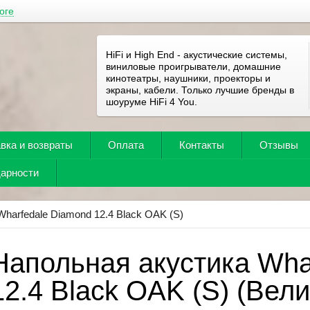
оге
HiFi и High End - акустические системы,
виниловые проигрыватели, домашние
кинотеатры, наушники, проекторы и
экраны, кабели. Только лучшие бренды в
шоуруме HiFi 4 You.
вка и возвраты
Оплата
Контакты
Отзывы
дарности
Wharfedale Diamond 12.4 Black OAK (S)
Напольная акустика Wha
12.4 Black OAK (S) (Вел