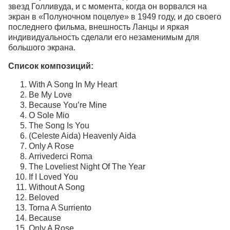
звезд Голливуда, и с момента, когда он ворвался на
экран в «Полуночном поцелуе» в 1949 году, и до своего
последнего фильма, внешность Ланцы и яркая
индивидуальность сделали его незаменимым для
большого экрана.
Список композиций:
With A Song In My Heart
Be My Love
Because You’re Mine
O Sole Mio
The Song Is You
(Celeste Aida) Heavenly Aida
Only A Rose
Arrivederci Roma
The Loveliest Night Of The Year
If I Loved You
Without A Song
Beloved
Torna A Surriento
Because
Only A Rose