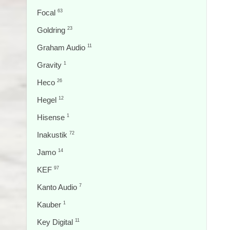
Focal
63
Goldring
23
Graham Audio
11
Gravity
1
Heco
26
Hegel
12
Hisense
1
Inakustik
72
Jamo
14
KEF
97
Kanto Audio
7
Kauber
1
Key Digital
11