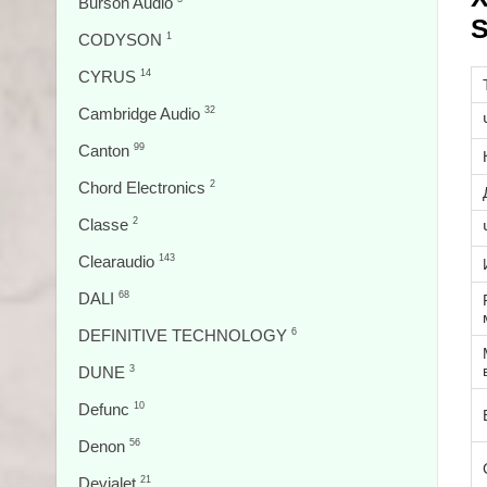
Burson Audio
S
CODYSON
1
CYRUS
14
Cambridge Audio
32
Canton
99
Chord Electronics
2
Classe
2
Clearaudio
143
DALI
68
DEFINITIVE TECHNOLOGY
6
DUNE
3
Defunc
10
Denon
56
Devialet
21