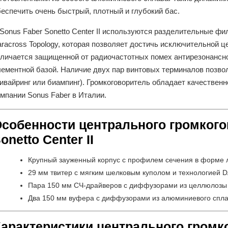
беспечить очень быстрый, плотный и глубокий бас.
Sonus Faber Sonetto Center II используются разделительные ф
racross Topology, которая позволяет достичь исключительной ц
тличается защищенной от радиочастотных помех антирезонансн
лементной базой. Наличие двух пар винтовых терминалов позво
ивайринг или биампинг). Громкоговоритель обладает качествен
мпании Sonus Faber в Италии.
собенности центрального громкого
onetto Center II
Крупный зауженный корпус с профилем сечения в форме л
29 мм твитер с мягким шелковым куполом и технологией 
Пара 150 мм СЧ-драйверов с диффузорами из целлюлозы 
Два 150 мм вуфера с диффузорами из алюминиевого спл
арактеристики центрального громк