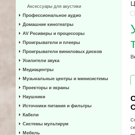
Ц
Аксессуары для акустики
Профессиональное аудио
Домашние кинотеатры
AV Ресиверы и процессоры
Проигрыватели и плееры
Проигрыватели виниловых дисков
В
Усилители звука
Медиацентры
Музыкальные центры и минисистемы
Проекторы и экраны
Наушники
О
C
Источники питания и фильтры
Кабели
Сп
Системы мультирум
с
Мебель
п