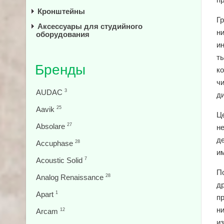
Кронштейны
Г
Аксессуары для студийного
н
оборудования
и
т
Бренды
к
ч
AUDAC
3
д
Aavik
25
Це
Absolare
27
н
д
Accuphase
28
и
Acoustic Solid
7
П
Analog Renaissance
28
д
Apart
1
п
н
Arcam
12
и