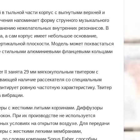
в тыльной части корпус с выгнутыми верхней и
ечения напоминает форму струнного музыкального
ранению нежелательных внутренних резонансов. В
, а сам корпус имеет небольшое основание,
ертикальной плоскости. Модель может похвастаться
кже стильными алюминиевыми фланцевыми кольцами
r II занята 29 мм мягкокупольным твитером с
ивающей наличие рассекателя со специальным
антирует ровную частотную характеристику. Твитер
 вибрации.
еры с жесткими литыми корзинами. Диффузоры
кон. При их производстве не используется
нных условиях на открытом воздухе. Для передачи
еры с жесткими легкими мембранами,
, по словам компании Sonus Faber, способны