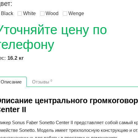
вет:
Black
White
Wood
Wenge
Уточняйте цену по
телефону
ес:
16.2 кг
0
Описание
Отзывы
писание центрального громкоговор
enter II
икер Sonus Faber Sonetto Center II представляет собой самый 
емействе Sonetto. Модель имеет трехполосную конструкцию и о
редназначенных для работы в просторных помещениях.