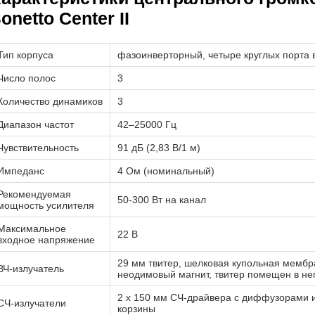
onetto Center II
Тип корпуса
фазоинверторный, четыре круглых порта 
Число полос
3
Количество динамиков
3
Диапазон частот
42–25000 Гц
Чувствительность
91 дБ (2,83 В/1 м)
Импеданс
4 Ом (номинальный)
Рекомендуемая
50-300 Вт на канал
мощность усилителя
Максимальное
22 В
входное напряжение
29 мм твитер, шелковая купольная мемб
ВЧ-излучатель
неодимовый магнит, твитер помещен в не
2 х 150 мм СЧ-драйвера с диффузорами и
СЧ-излучатели
корзины