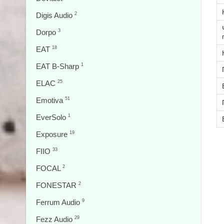
Digis Audio
2
Dorpo
3
EAT
18
EAT B-Sharp
1
ELAC
25
Emotiva
51
EverSolo
1
Exposure
19
FIIO
33
FOCAL
2
FONESTAR
2
Ferrum Audio
9
Fezz Audio
29