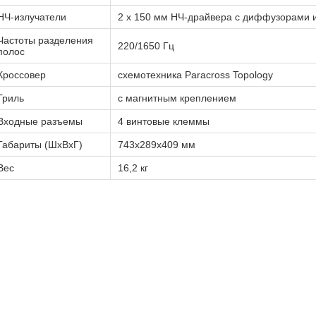
НЧ-излучатели
2 х 150 мм НЧ-драйвера с диффузорами и
Частоты разделения
220/1650 Гц
полос
Кроссовер
схемотехника Paracross Topology
Гриль
с магнитным креплением
Входные разъемы
4 винтовые клеммы
Габариты (ШхВхГ)
743х289х409 мм
Вес
16,2 кг