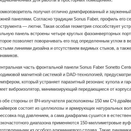
ромкоговоритель получил отлично демпфированный и зауженный 
ижней панелями. Согласно традиции Sonus Faber, профиль его с
нструмента — лютни. Такая особая геометрия способствует уст
ыльную панель встроены четыре круглых фазоинверторных порта
оторое позволяет поворачивать его под определенным углом в в
истыми линиями дизайна и отсутствием видимых стыков, а та
инамиков.
нтральная часть фронтальной панели Sonus Faber Sonetto Cente
еодимовой магнитной системой и DAD-технологией, предусматр
емпфером, который устраняет паразитный резонанс купола и гар
меет виброизолятор, минимизирующий передающиеся от корпуса
о обе стороны от ВЧ-излучателя расположены 150 мм СЧ-драйв
райверов состоят из целлюлозы и армирующих натуральных воло
рессовка под давлением, а сама диафрагма сушится в естестве
изкочастотного диапазона применяются 150-миллиметровые вуф
зготовленными из особого алюминиевого сплава. Такие динамики