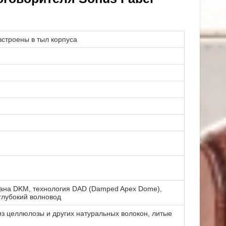
встроены в тыл корпуса
рана DKM, технология DAD (Damped Apex Dome),
глубокий волновод
з целлюлозы и других натуральных волокон, литые