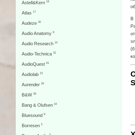
Astell&Kern
19
о
Atlas
17
В 
Audeze
30
Pa
Audio Anatomy
9
о
э
Audio Research
14
(б
Audio-Technica
32
ко
AudioQuest
91
О
Audiolab
15
S
Aurender
26
B&W
38
Bang & Olufsen
43
Bluesound
9
Borresen
5
Х
3