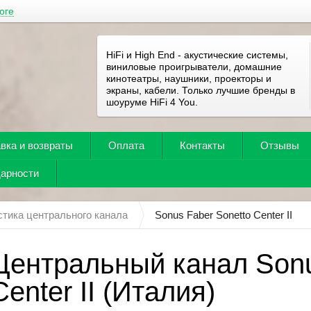
оге
HiFi и High End - акустические системы,
виниловые проигрыватели, домашние
кинотеатры, наушники, проекторы и
экраны, кабели. Только лучшие бренды в
шоуруме HiFi 4 You.
вка и возвраты
Оплата
Контакты
Отзывы
дарности
стика центрального канала
Sonus Faber Sonetto Center II
Центральный канал Sonu
Center II (Италия)