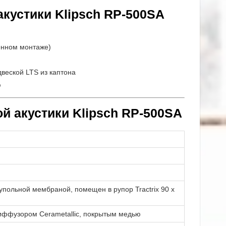
кустики Klipsch RP-500SA
енном монтаже)
веской LTS из каптона
ю
й акустики Klipsch RP-500SA
купольной мембраной, помещен в рупор Tractrix 90 х
диффузором Cerametallic, покрытым медью