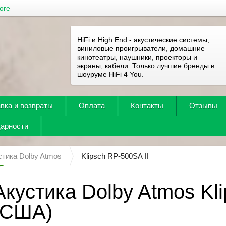
оге
HiFi и High End - акустические системы,
виниловые проигрыватели, домашние
кинотеатры, наушники, проекторы и
экраны, кабели. Только лучшие бренды в
шоуруме HiFi 4 You.
вка и возвраты
Оплата
Контакты
Отзывы
дарности
стика Dolby Atmos
Klipsch RP-500SA II
Акустика Dolby Atmos Kl
(США)