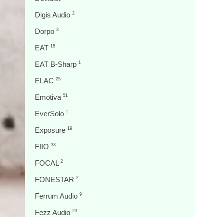
Digis Audio
2
Dorpo
3
EAT
18
EAT B-Sharp
1
ELAC
25
Emotiva
51
EverSolo
1
Exposure
19
FIIO
33
FOCAL
2
FONESTAR
2
Ferrum Audio
9
Fezz Audio
29