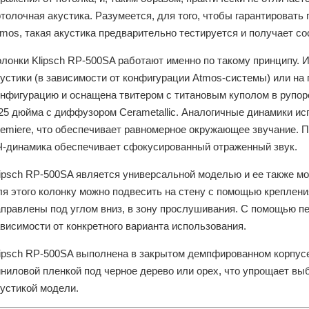
толочная акустика. Разумеется, для того, чтобы гарантироват
mos, такая акустика предварительно тестируется и получает со
олонки Klipsch RP-500SA работают именно по такому принципу. 
кустики (в зависимости от конфигурации Atmos-системы) или на
онфигурацию и оснащена твитером с титановым куполом в рупоре
25 дюйма с диффузором Cerametallic. Аналогичные динамики исп
remiere, что обеспечивает равномерное окружающее звучание. 
Ч-динамика обеспечивает сфокусированный отраженный звук.
lipsch RP-500SA является универсальной моделью и ее также м
я этого колонку можно подвесить на стену с помощью креплени
аправлены под углом вниз, в зону прослушивания. С помощью п
висимости от конкретного варианта использования.
lipsch RP-500SA выполнена в закрытом демпфированном корпус
иниловой пленкой под черное дерево или орех, что упрощает вы
кустикой модели.