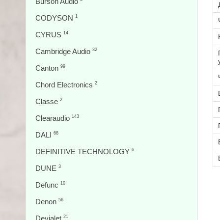
Burson Audio
CODYSON
1
CYRUS
14
Cambridge Audio
32
Canton
99
Chord Electronics
2
Classe
2
Clearaudio
143
DALI
68
DEFINITIVE TECHNOLOGY
6
DUNE
3
Defunc
10
Denon
56
Devialet
21