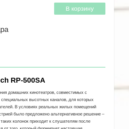
В корзину
ара
sch RP-500SA
ания домашних кинотеатров, совместимых с
 специальных высотных каналов, для которых
ателей. В условиях реальных жилых помещений
устрией было предложено альтернативное решение –
т таких колонок приходит к слушателям после
ся от того, который формирует настоящая