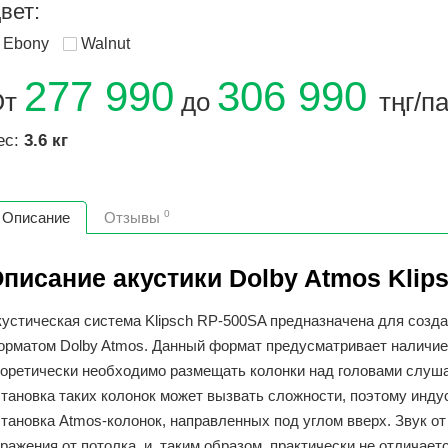
вет:
Ebony
Walnut
277 990
306 990
От
до
тңг/п
ес:
3.6 кг
0
Описание
Отзывы
писание акустики Dolby Atmos Klip
кустическая система Klipsch RP-500SA предназначена для созд
орматом Dolby Atmos. Данный формат предусматривает наличие
еоретически необходимо размещать колонки над головами слуш
становка таких колонок может вызвать сложности, поэтому инд
тановка Atmos-колонок, направленных под углом вверх. Звук о
ражения от потолка, и, таким образом, практически не отличает