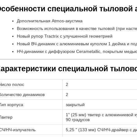
собенности специальной тыловой а
Дополнительная Atmos-акустика
Возможность использования в качестве тыловой (при наст
Новый рупор Tractrix с улучшенной геометрией
Новый ВЧ-динамик с алюминиевым куполом 1 дюйма и под
НЧ-динамики с диффузором Cerametallic, покрытым медь
арактеристики специальной тылово
Число полос
2
Количество динамиков
2
Тип корпуса
закрытый
1” (25 мм) твитер с алюминиевой 
Твитер
90 градусов
СЧ/НЧ-излучатель
5,25 " (133 мм) СЧ/НЧ-драйвер с 