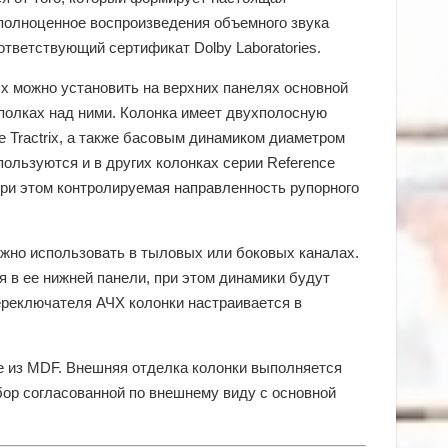
ь полноценное воспроизведения объемного звука
ответствующий сертификат Dolby Laboratories.
Их можно установить на верхних панелях основной
 полках над ними. Колонка имеет двухполосную
 Tractrix, а также басовым динамиком диаметром
ользуются и в других колонках серии Reference
При этом контролируемая направленность рупорного
ожно использовать в тыловых или боковых каналах.
я в ее нижней панели, при этом динамики будут
ереключателя АЧХ колонки настраивается в
е из MDF. Внешняя отделка колонки выполняется
бор согласованной по внешнему виду с основной