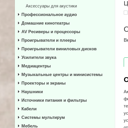
Ц
Аксессуары для акустики
Профессиональное аудио
Домашние кинотеатры
AV Ресиверы и процессоры
В
Проигрыватели и плееры
Проигрыватели виниловых дисков
Усилители звука
Медиацентры
Музыкальные центры и минисистемы
О
Проекторы и экраны
Наушники
А
ф
Источники питания и фильтры
т
Кабели
у
Системы мультирум
ус
Мебель
от