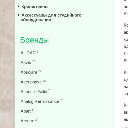
Кронштейны
по
At
Аксессуары для студийного
оборудования
К
а
Бренды
к
5,
AUDAC
3
P
В
Aavik
25
Absolare
27
K
Дл
Accuphase
28
н
Acoustic Solid
7
за
Analog Renaissance
28
K
Apart
1
в
а
Arcam
12