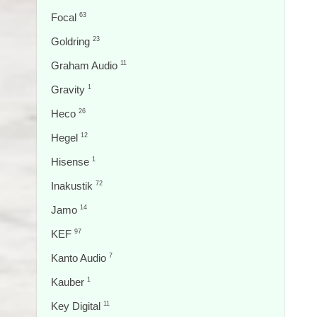
Focal
63
Goldring
23
Graham Audio
11
Gravity
1
Heco
26
Hegel
12
Hisense
1
Inakustik
72
Jamo
14
KEF
97
Kanto Audio
7
Kauber
1
Key Digital
11