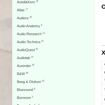
Astell&Kern
19
О
Atlas
17
Audeze
30
Audio Anatomy
9
Audio Research
14
Audio-Technica
32
AudioQuest
91
Х
Audiolab
15
Aurender
26
B&W
38
Bang & Olufsen
43
Bluesound
9
Borresen
5
3