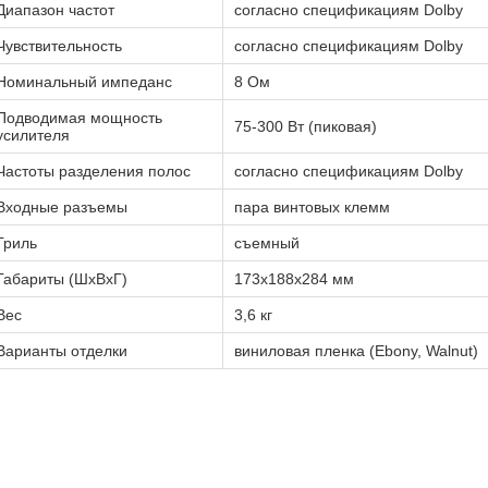
Диапазон частот
согласно спецификациям Dolby
Чувствительность
согласно спецификациям Dolby
Номинальный импеданс
8 Ом
Подводимая мощность
75-300 Вт (пиковая)
усилителя
Частоты разделения полос
согласно спецификациям Dolby
Входные разъемы
пара винтовых клемм
Гриль
съемный
Габариты (ШхВхГ)
173x188x284 мм
Вес
3,6 кг
Варианты отделки
виниловая пленка (Ebony, Walnut)