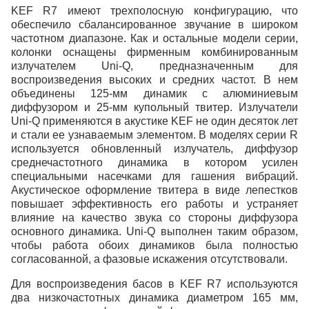
KEF R7 имеют трехполосную конфигурацию, что
обеспечило сбалансированное звучание в широком
частотном диапазоне. Как и остальные модели серии,
колонки оснащены фирменным комбинированным
излучателем Uni-Q, предназначенным для
воспроизведения высоких и средних частот. В нем
объединены 125-мм динамик с алюминиевым
диффузором и 25-мм купольный твитер. Излучатели
Uni-Q применяются в акустике KEF не один десяток лет
и стали ее узнаваемым элементом. В моделях серии R
используется обновленный излучатель, диффузор
среднечастотного динамика в котором усилен
специальными насечками для гашения вибраций.
Акустическое оформление твитера в виде лепестков
повышает эффективность его работы и устраняет
влияние на качество звука со стороны диффузора
основного динамика. Uni-Q выполнен таким образом,
чтобы работа обоих динамиков была полностью
согласованной, а фазовые искажения отсутствовали.
Для воспроизведения басов в KEF R7 используются
два низкочастотных динамика диаметром 165 мм,