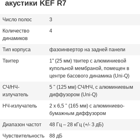
акустики KEF R7
Число полос
3
Количество
4
динамиков
Тип корпуса
фазоинвертор на задней панели
Твитер
1” (25 мм) твитер с алюминиевой
купольной мембраной, помещен в
центре басового динамика (Uni-Q)
СЧ/НЧ-
5 " (125 мм) СЧ/НЧ, с алюминиевым
излучатель
диффузором (Uni-Q)
НЧ-излучатель
2 х 6,5 " (165 мм) с алюминиево-
бумажным диффузором
Диапазон частот
48 Гц – 28 кГц (+/- 3 дБ)
Чувствительность
88 дБ