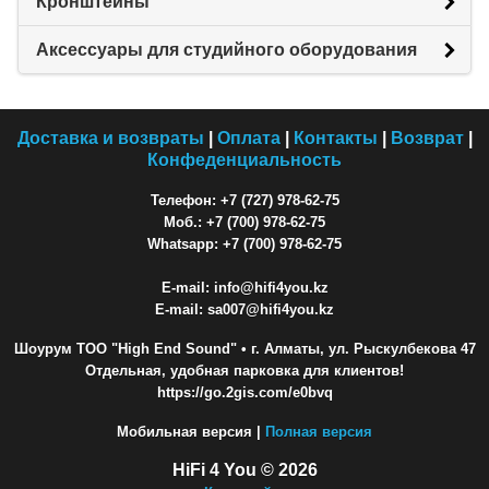
Кронштейны
Аксессуары для студийного оборудования
Доставка и возвраты
|
Оплата
|
Контакты
|
Возврат
|
Конфеденциальность
Телефон: +7 (727) 978-62-75
Моб.: +7 (700) 978-62-75
Whatsapp: +7 (700) 978-62-75
E-mail: info@hifi4you.kz
E-mail: sa007@hifi4you.kz
Шоурум ТОО "High End Sound"
• г. Алматы, ул. Рыскулбекова 47
Отдельная, удобная парковка для клиентов!
https://go.2gis.com/e0bvq
Мобильная версия |
Полная версия
HiFi 4 You © 2026