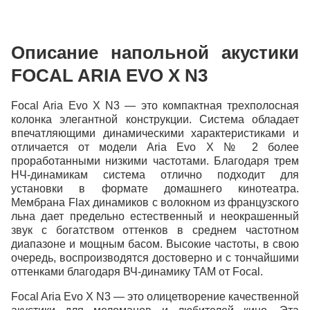
Индекс
Описание напольной акустики
Город
FOCAL ARIA EVO X N3
Адрес
Focal Aria Evo X N3 — это компактная трехполосная
колонка элегантной конструкции. Система обладает
впечатляющими динамическими характеристиками и
отличается от модели Aria Evo X № 2 более
проработанными низкими частотами. Благодаря трем
НЧ-динамикам система отлично подходит для
установки в формате домашнего кинотеатра.
Мембрана Flax динамиков с волокном из французского
Продолжить покупки
льна дает предельно естественный и неокрашенный
звук с богатством оттенков в среднем частотном
диапазоне и мощным басом. Высокие частоты, в свою
очередь, воспроизводятся достоверно и с тончайшими
оттенками благодаря ВЧ-динамику TAM от Focal.
Focal Aria Evo X N3 — это олицетворение качественной