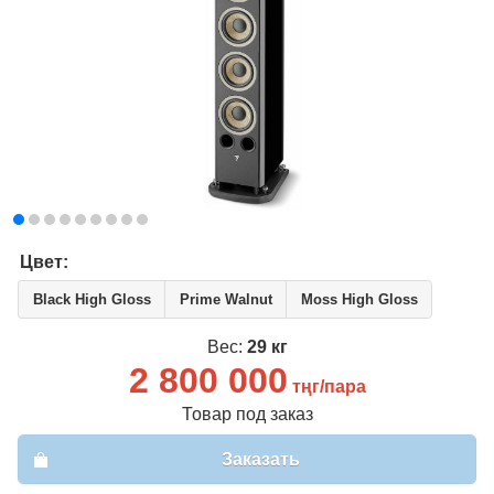
Вход
Регистрация
Email
*
Пароль
*
Забыли пароль?
Цвет:
Имя
*
Black High Gloss
Prime Walnut
Moss High Gloss
Вес:
29 кг
Email
*
2 800 000
тңг/пара
Пароль
*
Товар под заказ
Заказать
Телефон