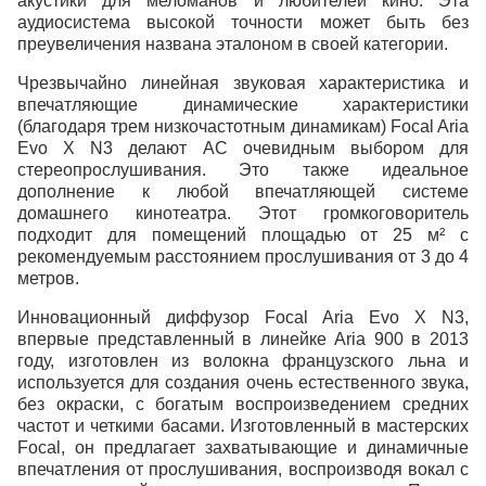
акустики для меломанов и любителей кино. Эта
аудиосистема высокой точности может быть без
преувеличения названа эталоном в своей категории.
Чрезвычайно линейная звуковая характеристика и
впечатляющие динамические характеристики
(благодаря трем низкочастотным динамикам) Focal Aria
Evo X N3 делают АС очевидным выбором для
стереопрослушивания. Это также идеальное
дополнение к любой впечатляющей системе
домашнего кинотеатра. Этот громкоговоритель
подходит для помещений площадью от 25 м² с
рекомендуемым расстоянием прослушивания от 3 до 4
метров.
Инновационный диффузор Focal Aria Evo X N3,
впервые представленный в линейке Aria 900 в 2013
году, изготовлен из волокна французского льна и
используется для создания очень естественного звука,
без окраски, с богатым воспроизведением средних
частот и четкими басами. Изготовленный в мастерских
Focal, он предлагает захватывающие и динамичные
впечатления от прослушивания, воспроизводя вокал с