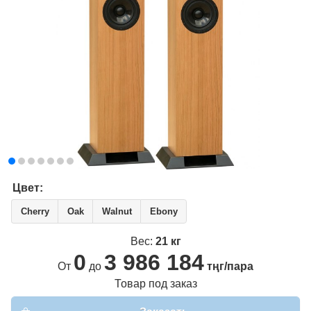
Цвет:
Cherry
Oak
Walnut
Ebony
Вес:
21 кг
0
3 986 184
От
до
тңг/пара
Товар под заказ