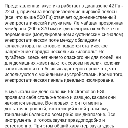
Представленная акустика работает в диапазоне 42 Гц -
22 кГц, причем за воспроизведение широкой полосы
(все, что выше 500 Гц) отвечает один-единственный
электростатический излучатель. Легчайшая прозрачная
мембрана (200 х 870 мм) из диэлектрика колеблется в
переменном (модулированном акустическим сигналом)
электростатическом поле между обкладками
конденсатора, на которые подается статическое
напряжение порядка нескольких киловольт. Не
пугайтесь, здесь нет ничего опасного ни для людей, ни
для домашних животных: ток совсем невелик, колонки
запитываются от обычных адаптеров вроде тех, что
используются с мобильными устройствами. Кроме того,
электростатическая панель идеально изолирована.
В музыкальном деле колонки Electromotion ESL
проявили себя столь же тонко и изящно, какими они
являются внешне. Во-первых, стоит отметить
достаточно ровный, тяготеющий к нейтральному
тональный баланс во всем рабочем диапазоне. Все
инструменты и голоса звучат правдоподобно и
естественно. При этом общий характер звука здесь