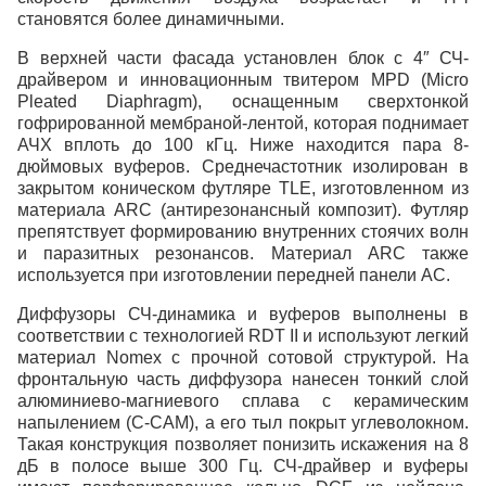
становятся более динамичными.
В верхней части фасада установлен блок с 4″ СЧ-
драйвером и инновационным твитером MPD (Micro
Pleated Diaphragm), оснащенным сверхтонкой
гофрированной мембраной-лентой, которая поднимает
АЧХ вплоть до 100 кГц. Ниже находится пара 8-
дюймовых вуферов. Среднечастотник изолирован в
закрытом коническом футляре TLE, изготовленном из
материала ARC (антирезонансный композит). Футляр
препятствует формированию внутренних стоячих волн
и паразитных резонансов. Материал ARC также
используется при изготовлении передней панели АС.
Диффузоры СЧ-динамика и вуферов выполнены в
соответствии с технологией RDT II и используют легкий
материал Nomex с прочной сотовой структурой. На
фронтальную часть диффузора нанесен тонкий слой
алюминиево-магниевого сплава с керамическим
напылением (C-CAM), а его тыл покрыт углеволокном.
Такая конструкция позволяет понизить искажения на 8
дБ в полосе выше 300 Гц. СЧ-драйвер и вуферы