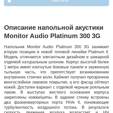
Заказать
Индекс
Город
Описание напольной акустики
Адрес
Monitor Audio Platinum 300 3G
Напольник Monitor Audio Platinum 300 3G занимает
вторую позицию в новой топовой линейке Platinum II.
Модель отличается элегантным дизайном и шикарной
отделкой натуральным шпоном. Корпус высотой более
1 метра имеет изогнутые боковые панели и зауженную
тыльную часть, что препятствует возникновению
внутренних стоячих волн. Кабинет получил прозрачное
Продолжить покупки
многослойное лаковое покрытие, а его фасад обтянут
кожей. Доступен вариант с отделкой черным рояльным
лаком. В выступах жесткого основания корпуса
закреплены ножки/шипы. В заднюю стенку встроены
два фазоинверторных порта HiVe II, понижающие
турбулентность воздушного потока. В результате
скорость движения воздуха возрастает и НЧ