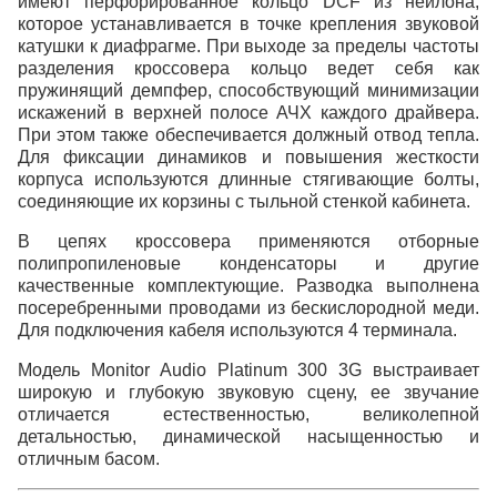
имеют перфорированное кольцо DCF из нейлона,
которое устанавливается в точке крепления звуковой
катушки к диафрагме. При выходе за пределы частоты
разделения кроссовера кольцо ведет себя как
пружинящий демпфер, способствующий минимизации
искажений в верхней полосе АЧХ каждого драйвера.
При этом также обеспечивается должный отвод тепла.
Для фиксации динамиков и повышения жесткости
корпуса используются длинные стягивающие болты,
соединяющие их корзины с тыльной стенкой кабинета.
В цепях кроссовера применяются отборные
полипропиленовые конденсаторы и другие
качественные комплектующие. Разводка выполнена
посеребренными проводами из бескислородной меди.
Для подключения кабеля используются 4 терминала.
Модель Monitor Audio Platinum 300 3G выстраивает
широкую и глубокую звуковую сцену, ее звучание
отличается естественностью, великолепной
детальностью, динамической насыщенностью и
отличным басом.