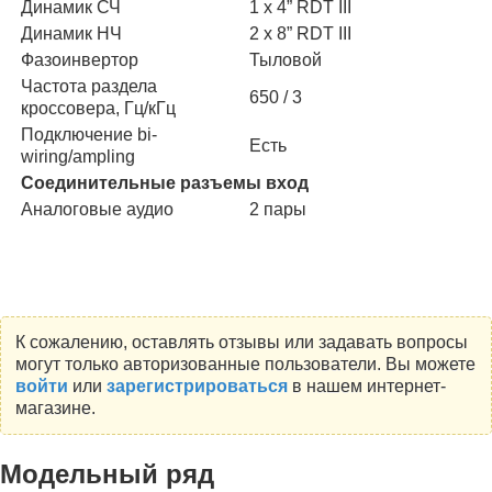
Динамик СЧ
1 x 4” RDT III
Динамик НЧ
2 x 8” RDT III
Фазоинвертор
Тыловой
Частота раздела
650 / 3
кроссовера, Гц/кГц
Подключение bi-
Есть
wiring/ampling
Соединительные разъемы вход
Аналоговые аудио
2 пары
К сожалению, оставлять отзывы или задавать вопросы
могут только авторизованные пользователи. Вы можете
войти
или
зарегистрироваться
в нашем интернет-
магазине.
Модельный ряд