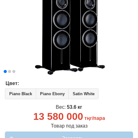
Вход
Регистрация
Email
*
Пароль
*
Забыли пароль?
Имя
*
Цвет:
Piano Black
Piano Ebony
Satin White
Email
*
Вес:
53.6 кг
13 580 000
Пароль
*
тңг/пара
Товар под заказ
Телефон