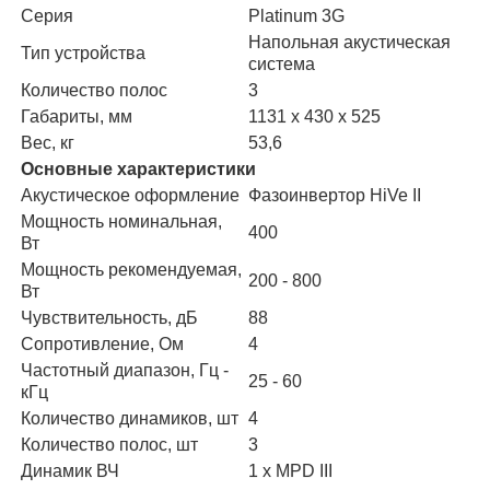
Серия
Platinum 3G
Напольная акустическая
Тип устройства
система
Количество полос
3
Габариты, мм
1131 х 430 х 525
Вес, кг
53,6
Основные характеристики
Акустическое оформление
Фазоинвертор HiVe II
Мощность номинальная,
400
Вт
Мощность рекомендуемая,
200 - 800
Вт
Чувствительность, дБ
88
Сопротивление, Ом
4
Частотный диапазон, Гц -
25 - 60
кГц
Количество динамиков, шт
4
Количество полос, шт
3
Динамик ВЧ
1 x MPD III