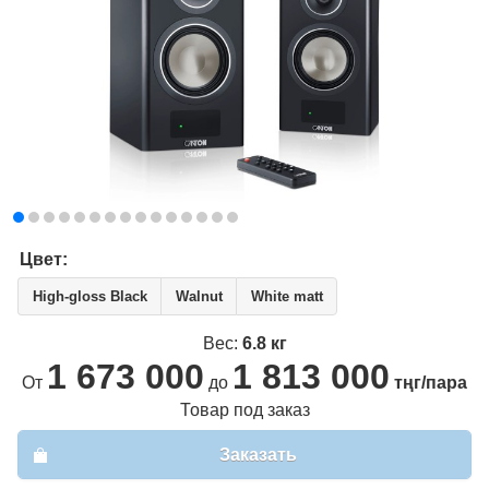
Вход
Регистрация
Email
*
Пароль
*
Забыли пароль?
Цвет:
Имя
*
High-gloss Black
Walnut
White matt
Вес:
6.8 кг
Email
*
1 673 000
1 813 000
От
до
тңг/пара
Пароль
*
Товар под заказ
Заказать
Телефон