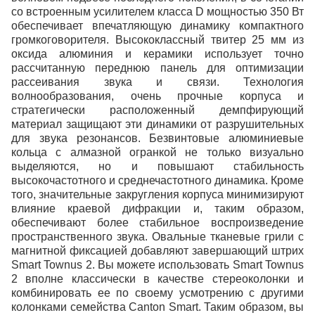
со встроенным усилителем класса D мощностью 350 Вт
обеспечивает впечатляющую динамику компактного
громкоговорителя. Высококлассный твитер 25 мм из
оксида алюминия и керамики использует точно
рассчитанную переднюю панель для оптимизации
рассеивания звука и связи. Технология
волнообразования, очень прочные корпуса и
стратегически расположенный демпфирующий
материал защищают эти динамики от разрушительных
для звука резонансов. Безвинтовые алюминиевые
кольца с алмазной огранкой не только визуально
выделяются, но и повышают стабильность
высокочастотного и среднечастотного динамика. Кроме
того, значительные закругления корпуса минимизируют
влияние краевой дифракции и, таким образом,
обеспечивают более стабильное воспроизведение
пространственного звука. Овальные тканевые грили с
магнитной фиксацией добавляют завершающий штрих
Smart Townus 2. Вы можете использовать Smart Townus
2 вполне классически в качестве стереоколонки и
комбинировать ее по своему усмотрению с другими
колонками семейства Canton Smart. Таким образом, вы