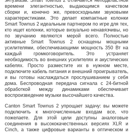
энтузиазм. Smart Townus 2 отличается неподвластной
времени элегантностью, выдающимся качеством
сборки и, конечно же, превосходными звуковыми
характеристиками. Это делает компактные колонки
Smart Townus 2 идеальным партнером по игре для тех,
кто ищет колонки, которые визуально ненавязчивы, но
по звучанию являются мерой всего. Полностью
активные Smart Townus 2 оснащены мощными
усилителями, обеспечивающими мощность 350 Вт на
каждый громкоговоритель. Это устраняет
необходимость во внешних усилителях и акустических
кабелях. Просто разместите их в нужном месте,
подключите кабель питания и внешний проигрыватель,
и вы готовы наслаждаться прослушиванием у себя
дома. Беспроводная передача сигнала с 24-битной
обработкой между динамиками обеспечивает
воспроизведение музыки высочайшего качества.
Canton Smart Townus 2 упрощает задачу: вы можете
подключить к многочисленным входам все, что
пожелаете. Для этой цели доступны аналоговые
соединения в высококачественных версиях XLR и
Cinch, а также цифровые варианты в оптическом и