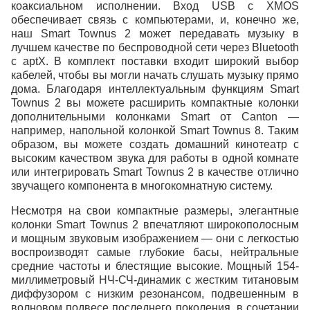
коаксиальном исполнении. Вход USB с XMOS
обеспечивает связь с компьютерами, и, конечно же,
наш Smart Townus 2 может передавать музыку в
лучшем качестве по беспроводной сети через Bluetooth
с aptX. В комплект поставки входит широкий выбор
кабелей, чтобы вы могли начать слушать музыку прямо
дома. Благодаря интеллектуальным функциям Smart
Townus 2 вы можете расширить компактные колонки
дополнительными колонками Smart от Canton —
например, напольной колонкой Smart Townus 8. Таким
образом, вы можете создать домашний кинотеатр с
высоким качеством звука для работы в одной комнате
или интегрировать Smart Townus 2 в качестве отлично
звучащего компонента в многокомнатную систему.
Несмотря на свои компактные размеры, элегантные
колонки Smart Townus 2 впечатляют широкополосным
и мощным звуковым изображением — они с легкостью
воспроизводят самые глубокие басы, нейтральные
средние частоты и блестящие высокие. Мощный 154-
миллиметровый НЧ-СЧ-динамик с жестким титановым
диффузором с низким резонансом, подвешенным в
волновом подвесе последнего поколения, в сочетании