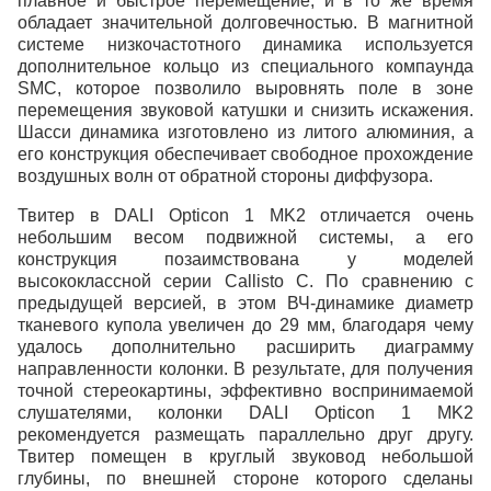
плавное и быстрое перемещение, и в то же время
обладает значительной долговечностью. В магнитной
системе низкочастотного динамика используется
дополнительное кольцо из специального компаунда
SМC, которое позволило выровнять поле в зоне
перемещения звуковой катушки и снизить искажения.
Шасси динамика изготовлено из литого алюминия, а
его конструкция обеспечивает свободное прохождение
воздушных волн от обратной стороны диффузора.
Твитер в DALI Opticon 1 MK2 отличается очень
небольшим весом подвижной сиcтемы, а его
конструкция позаимствована у моделей
высококлассной серии Callisto C. По сравнению с
предыдущей версией, в этом ВЧ-динамике диаметр
тканевого купола увеличен до 29 мм, благодаря чему
удалось дополнительно расширить диаграмму
направленности колонки. В результате, для получения
точной стереокартины, эффективно воспринимаемой
слушателями, колонки DALI Opticon 1 MK2
рекомендуется размещать параллельно друг другу.
Твитер помещен в круглый звуковод небольшой
глубины, по внешней стороне которого сделаны