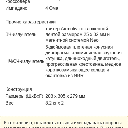
кроссовера
Импеданс
4 Ома
Прочие характеристики
твитер Airmotiv со сложенной
ВЧ-излучатель
лентой размером 25 x 32 мм и
магнитной системой Neo
6-дюймовая плетеная конусная
диафрагма, алюминиевая звуковая
катушка, длинноходный двигатель,
НЧ/СЧ-излучатель
прогрессивная крестовина, медное
короткозамыкающее кольцо и
окантовка из NBR
Конструкция
Размеры (ШхВхГ)
203 х 305 х 279 мм
Вес
8,2 кг х 2
К сожалению, оставлять отзывы или задавать вопросы