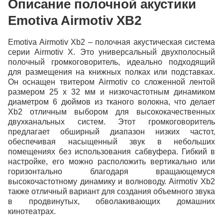
Описание полочной акустики
Индекс
Emotiva Airmotiv XB2
Город
Emotiva Airmotiv Xb2 – полочная акустическая система
серии Airmotiv X. Это универсальный двухполосный
полочный громкоговоритель, идеально подходящий
Адрес
для размещения на книжных полках или подставках.
Он оснащен твитером Airmotiv со сложенной лентой
размером 25 x 32 мм и низкочастотным динамиком
диаметром 6 дюймов из тканого волокна, что делает
Xb2 отличным выбором для высококачественных
двухканальных систем. Этот громкоговоритель
предлагает обширный диапазон низких частот,
обеспечивая насыщенный звук в небольших
помещениях без использования сабвуфера. Гибкий в
Продолжить покупки
настройке, его можно расположить вертикально или
горизонтально благодаря вращающемуся
высокочастотному динамику и волноводу. Airmotiv Xb2
также отличный вариант для создания объемного звука
в продвинутых, обволакивающих домашних
кинотеатрах.