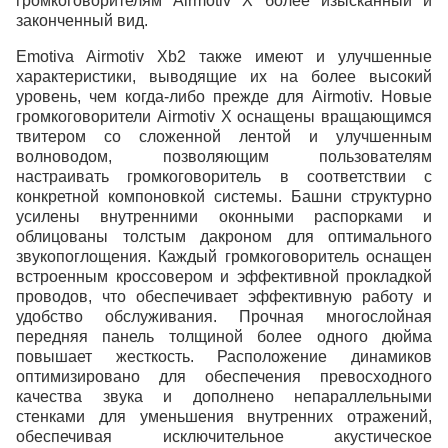
громкоговорителям Airmotiv X более изысканный и
законченный вид.
Emotiva Airmotiv Xb2 также имеют и улучшенные
характеристики, выводящие их на более высокий
уровень, чем когда-либо прежде для Airmotiv. Новые
громкоговорители Airmotiv X оснащены вращающимся
твитером со сложенной лентой и улучшенным
волноводом, позволяющим пользователям
настраивать громкоговоритель в соответствии с
конкретной компоновкой системы. Башни структурно
усилены внутренними оконными распорками и
облицованы толстым дакроном для оптимального
звукопоглощения. Каждый громкоговоритель оснащен
встроенным кроссовером и эффективной прокладкой
проводов, что обеспечивает эффективную работу и
удобство обслуживания. Прочная многослойная
передняя панель толщиной более одного дюйма
повышает жесткость. Расположение динамиков
оптимизировано для обеспечения превосходного
качества звука и дополнено непараллельными
стенками для уменьшения внутренних отражений,
обеспечивая исключительное акустическое