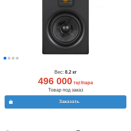
Вход
Регистрация
Email
*
Пароль
*
Забыли пароль?
Вес:
8.2 кг
496 000
Имя
*
тңг/пара
Товар под заказ
Email
*
Заказать
Пароль
*
Телефон