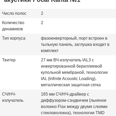
Число полос
2
Количество
2
динамиков
Тип корпуса
фазоинверторный, порт встроен в
тыльную панель, заглушка входит в
комплект
Твитер
27 мм ВЧ-излучатель IAL3 с
инвертированной бериллиевой
купольной мембраной, технологии
IAL (Infinite Acoustic Loading),
металлическая защитная сетка
СЧ/НЧ-
165 мм СЧ/НЧ-драйвер с
излучатель
диффузором-сэндвичем (льняное
волокно Flax между двумя слоями
стекловолокна), технологии TMD