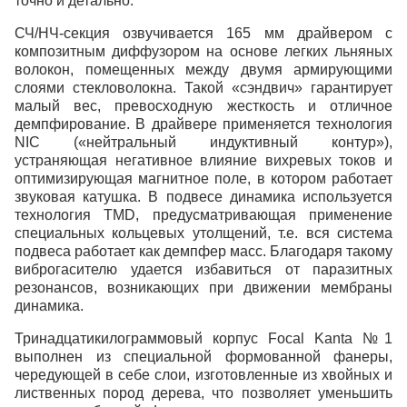
точно и детально.
СЧ/НЧ-секция озвучивается 165 мм драйвером с
композитным диффузором на основе легких льняных
волокон, помещенных между двумя армирующими
слоями стекловолокна. Такой «сэндвич» гарантирует
малый вес, превосходную жесткость и отличное
демпфирование. В драйвере применяется технология
NIC («нейтральный индуктивный контур»),
устраняющая негативное влияние вихревых токов и
оптимизирующая магнитное поле, в котором работает
звуковая катушка. В подвесе динамика используется
технология TMD, предусматривающая применение
специальных кольцевых утолщений, т.е. вся система
подвеса работает как демпфер масс. Благодаря такому
виброгасителю удается избавиться от паразитных
резонансов, возникающих при движении мембраны
динамика.
Тринадцатикилограммовый корпус Focal Kanta №1
выполнен из специальной формованной фанеры,
чередующей в себе слои, изготовленные из хвойных и
лиственных пород дерева, что позволяет уменьшить