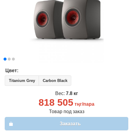
Вход
Регистрация
Email
*
Пароль
*
Забыли пароль?
Цвет:
Имя
*
Titanium Grey
Carbon Black
Вес:
7.8 кг
Email
*
818 505
тңг/пара
Пароль
*
Товар под заказ
Заказать
Телефон