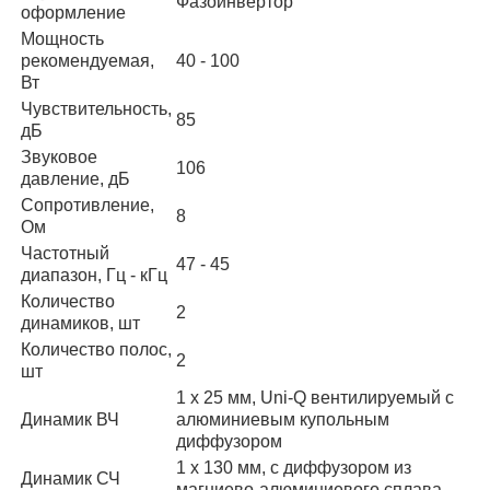
Фазоинвертор
оформление
Мощность
рекомендуемая,
40 - 100
Вт
Чувствительность,
85
дБ
Звуковое
106
давление, дБ
Сопротивление,
8
Ом
Частотный
47 - 45
диапазон, Гц - кГц
Количество
2
динамиков, шт
Количество полос,
2
шт
1 х 25 мм, Uni-Q вентилируемый с
Динамик ВЧ
алюминиевым купольным
диффузором
1 х 130 мм, с диффузором из
Динамик СЧ
магниево-алюминиевого сплава