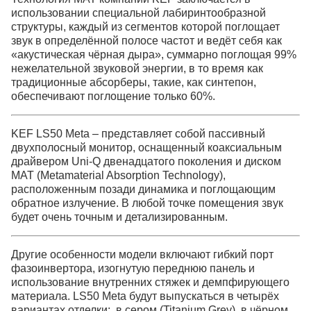
использовании специальной лабиринтообразной
структуры, каждый из сегментов которой поглощает
звук в определённой полосе частот и ведёт себя как
«акустическая чёрная дыра», суммарно поглощая 99%
нежелательной звуковой энергии, в то время как
традиционные абсорберы, такие, как синтепон,
обеспечивают поглощение только 60%.
KEF LS50 Meta – представляет собой пассивный
двухполосный монитор, оснащенный коаксиальным
драйвером Uni-Q двенадцатого поколения и диском
MAT (Metamaterial Absorption Technology),
расположенным позади динамика и поглощающим
обратное излучение. В любой точке помещения звук
будет очень точным и детализированным.
Другие особенности модели включают гибкий порт
фазоинвертора, изогнутую переднюю панель и
использование внутренних стяжек и демпфирующего
материала. LS50 Meta будут выпускаться в четырёх
вариантах отделки: в сером (Titanium Grey), в чёрном