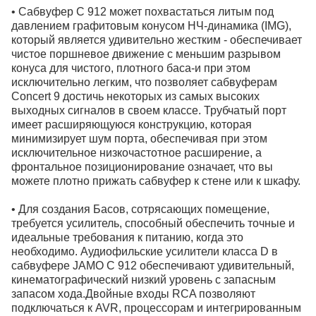
• Сабвуфер C 912 может похвастаться литым под
давлением графитовым конусом НЧ-динамика (IMG),
который является удивительно жестким - обеспечивает
чистое поршневое движение с меньшим разрывом
конуса для чистого, плотного баса-и при этом
исключительно легким, что позволяет сабвуферам
Concert 9 достичь некоторых из самых высоких
выходных сигналов в своем классе. Трубчатый порт
имеет расширяющуюся конструкцию, которая
минимизирует шум порта, обеспечивая при этом
исключительное низкочастотное расширение, а
фронтальное позиционирование означает, что вы
можете плотно прижать сабвуфер к стене или к шкафу.
• Для создания Басов, сотрясающих помещение,
требуется усилитель, способный обеспечить точные и
идеальные требования к питанию, когда это
необходимо. Аудиофильские усилители класса D в
сабвуфере JAMO C 912 обеспечивают удивительный,
кинематографический низкий уровень с запасным
запасом хода.Двойные входы RCA позволяют
подключаться к AVR, процессорам и интегрированным