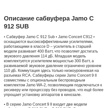
Индекс
Описание сабвуфера Jamo С
Город
912 SUB
Адрес
• Сабвуфер Jamo C 912 Sub • Jamo Concert С912 •
оснащаются высокоэффективными усилителями,
работающими в классе D – усилитель в старшей
модели развивает 400 Ватт, что позволяет достигать
звукового давления 114 дБ. Младшая модель
комплектуется усилителем мощностью 300 Ватт, а
развиваемой звуковое давление ограничено уровнем
110 дБ. Коммутация здесь только низкоуровневая на
Продолжить покупки
разъемах RCA. Сабвуферы серии Jamo Concert 9 II
совместимы с опциональным беспроводным
комплектом Jamo WA-2, позволяющим подключаться к
ресиверу или процессору без проводов, что ещё более
упрощает установку аппаратов в кинозале.
• В серию Jamo Concert 9 II входит две модели