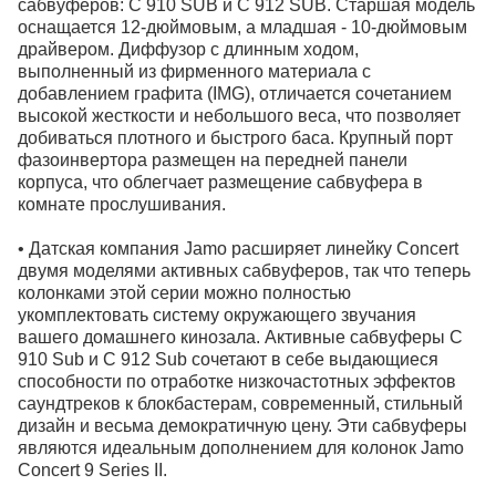
сабвуферов: C 910 SUB и C 912 SUB. Старшая модель
оснащается 12-дюймовым, а младшая - 10-дюймовым
драйвером. Диффузор с длинным ходом,
выполненный из фирменного материала с
добавлением графита (IMG), отличается сочетанием
высокой жесткости и небольшого веса, что позволяет
добиваться плотного и быстрого баса. Крупный порт
фазоинвертора размещен на передней панели
корпуса, что облегчает размещение сабвуфера в
комнате прослушивания.
• Датская компания Jamo расширяет линейку Concert
двумя моделями активных сабвуферов, так что теперь
колонками этой серии можно полностью
укомплектовать систему окружающего звучания
вашего домашнего кинозала. Активные сабвуферы C
910 Sub и C 912 Sub сочетают в себе выдающиеся
способности по отработке низкочастотных эффектов
саундтреков к блокбастерам, современный, стильный
дизайн и весьма демократичную цену. Эти сабвуферы
являются идеальным дополнением для колонок Jamo
Concert 9 Series II.