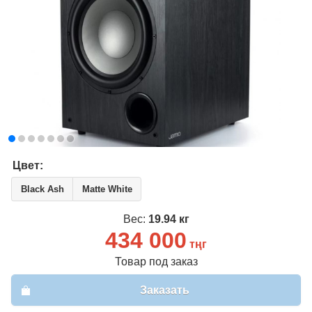
Вход
Регистрация
Email
*
Пароль
*
Забыли пароль?
Цвет:
Имя
*
Black Ash
Matte White
Вес:
19.94 кг
Email
*
434 000
тңг
Пароль
*
Товар под заказ
Заказать
Телефон