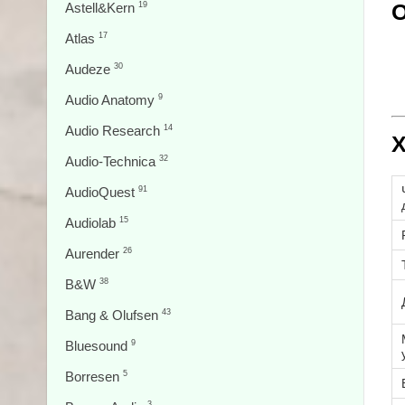
О
Astell&Kern
19
Atlas
17
Audeze
30
Audio Anatomy
9
Audio Research
14
Х
Audio-Technica
32
AudioQuest
91
Audiolab
15
Aurender
26
B&W
38
Bang & Olufsen
43
Bluesound
9
Borresen
5
3