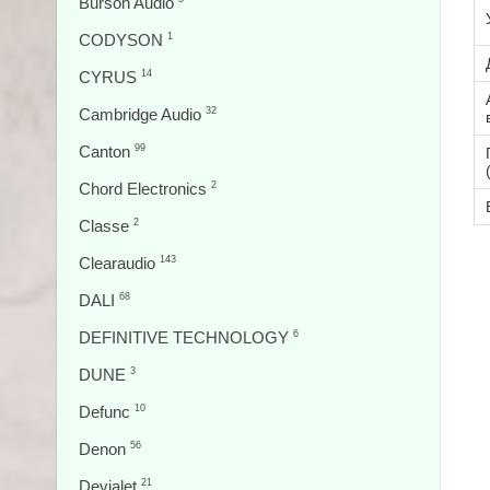
Burson Audio
CODYSON
1
CYRUS
14
Cambridge Audio
32
Canton
99
Chord Electronics
2
Classe
2
Clearaudio
143
DALI
68
DEFINITIVE TECHNOLOGY
6
DUNE
3
Defunc
10
Denon
56
Devialet
21