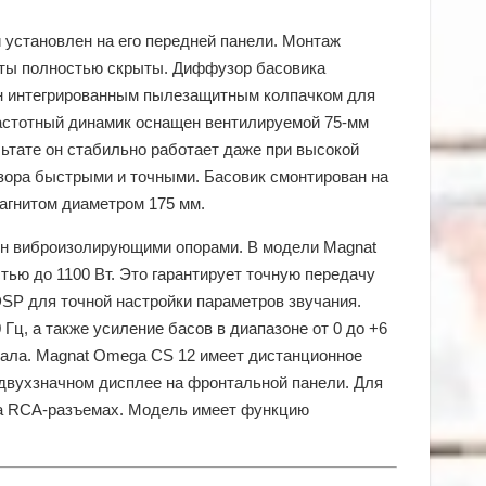
установлен на его передней панели. Монтаж
нты полностью скрыты. Диффузор басовика
н интегрированным пылезащитным колпачком для
частотный динамик оснащен вентилируемой 75-мм
ьтате он стабильно работает даже при высокой
зора быстрыми и точными. Басовик смонтирован на
агнитом диаметром 175 мм.
ен виброизолирующими опорами. В модели Magnat
ью до 1100 Вт. Это гарантирует точную передачу
P для точной настройки параметров звучания.
Гц, а также усиление басов в диапазоне от 0 до +6
гнала. Magnat Omega CS 12 имеет дистанционное
 двухзначном дисплее на фронтальной панели. Для
на RCA-разъемах. Модель имеет функцию