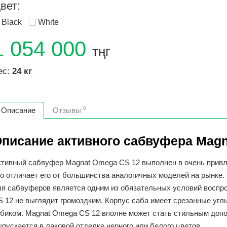
вет:
Black
White
1 054 000
тңг
ес:
24 кг
0
Описание
Отзывы
писание активного сабвуфера Magn
ктивный сабвуфер Magnat Omega CS 12 выполнен в очень привл
то отличает его от большинства аналогичных моделей на рынке.
ля сабвуферов является одним из обязательных условий воспро
S 12 не выглядит громоздким. Корпус саба имеет срезанные уг
убиком. Magnat Omega CS 12 вполне может стать стильным доп
пускается в лаковой отделке черного или белого цветов.