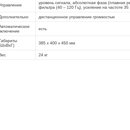
уровень сигнала, абсолютная фаза (плавная ре
Управление
фильтра (40 – 120 Гц), усиление на частоте 35 
Дополнительно
дистанционное управление громкостью
Автоматическое
есть
включение
Габариты
385 x 400 x 450 мм
(ШхВхГ)
Вес
24 кг