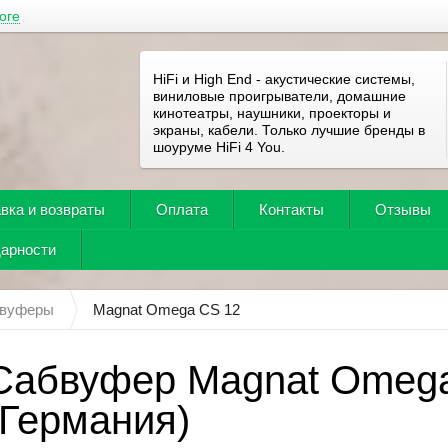
оге
HiFi и High End - акустические системы,
виниловые проигрыватели, домашние
кинотеатры, наушники, проекторы и
экраны, кабели. Только лучшие бренды в
шоуруме HiFi 4 You.
вка и возвраты
Оплата
Контакты
Отзывы
дарности
вуферы
Magnat Omega CS 12
Сабвуфер Magnat Omeg
(Германия)