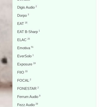
Digis Audio
2
Dorpo
3
EAT
18
EAT B-Sharp
1
ELAC
25
Emotiva
51
EverSolo
1
Exposure
19
FIIO
33
FOCAL
2
FONESTAR
2
Ferrum Audio
9
Fezz Audio
29