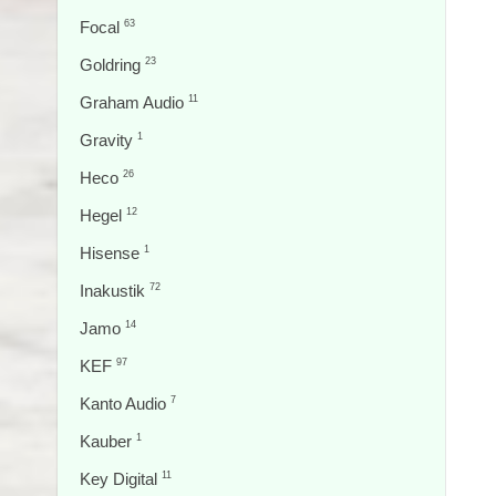
Focal
63
Goldring
23
Graham Audio
11
Gravity
1
Heco
26
Hegel
12
Hisense
1
Inakustik
72
Jamo
14
KEF
97
Kanto Audio
7
Kauber
1
Key Digital
11