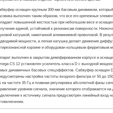
абвуфер оснащен крупным 300-мм басовым динамиком, который 
асовика выполнен таким образом, что все его крепежные элеме
бладает повышенной жесткостью при небольшом весе и оснаще
олучения единой, устойчивой к резонансам поверхности. Низко
вуковой катушкой, намотанной алюминиевой проволокой. В резул
одводимой мощности, а легкая катушка делает движения диффу
нтирезонансной корзине и оборудован кольцевым ферритовым м
ппарат выполнен в закрытом демпфированном корпусе и оснащ
mega CS 12 установлен усилитель класса D с выходной мощност
амых динамичных басовых спецэффектов. Сабвуфер оснащен DS
едусмотрены настройка частоты входного фильтра от 50 до 150 
Б на частоте 35 Гц и плавная регулировка абсолютной фазы си
правление уровнем сигнала, значение которого отображается на
одключения к источнику сигнала предусмотрен линейный вход 
втовключения.