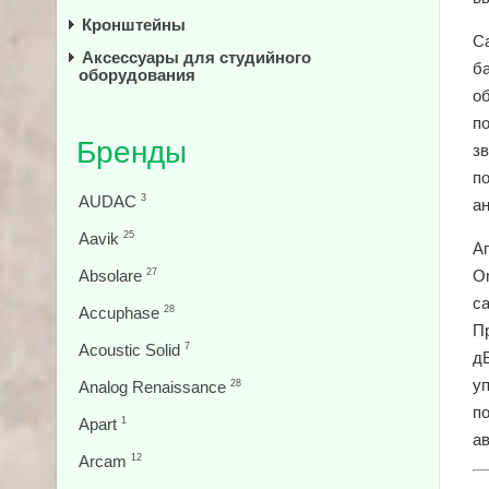
Кронштейны
С
Аксессуары для студийного
б
оборудования
о
п
Бренды
з
п
AUDAC
3
а
Aavik
25
А
Absolare
27
O
с
Accuphase
28
Пр
Acoustic Solid
7
д
у
Analog Renaissance
28
п
Apart
1
а
Arcam
12