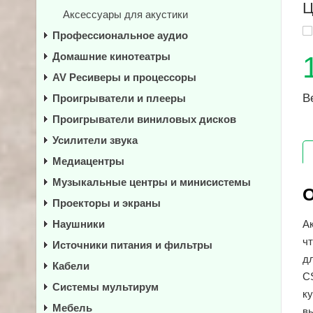
Ц
Аксессуары для акустики
Профессиональное аудио
Домашние кинотеатры
AV Ресиверы и процессоры
В
Проигрыватели и плееры
Проигрыватели виниловых дисков
Усилители звука
Медиацентры
Музыкальные центры и минисистемы
О
Проекторы и экраны
Наушники
А
ч
Источники питания и фильтры
д
Кабели
C
Системы мультирум
к
Мебель
вы