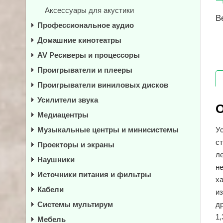
Аксессуары для акустики
В
Профессиональное аудио
Домашние кинотеатры
AV Ресиверы и процессоры
Проигрыватели и плееры
Проигрыватели виниловых дисков
Усилители звука
О
Медиацентры
Музыкальные центры и минисистемы
У
с
Проекторы и экраны
л
Наушники
н
Источники питания и фильтры
х
Кабели
и
Системы мультирум
д
1
Мебель