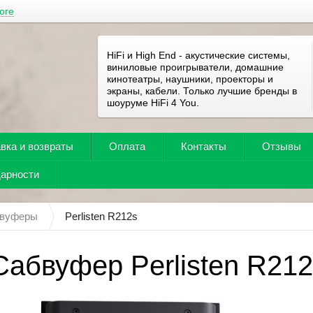
оге
HiFi и High End - акустические системы,
виниловые проигрыватели, домашние
кинотеатры, наушники, проекторы и
экраны, кабели. Только лучшие бренды в
шоуруме HiFi 4 You.
вка и возвраты
Оплата
Контакты
Отзывы
дарности
вуферы
Perlisten R212s
Сабвуфер Perlisten R21