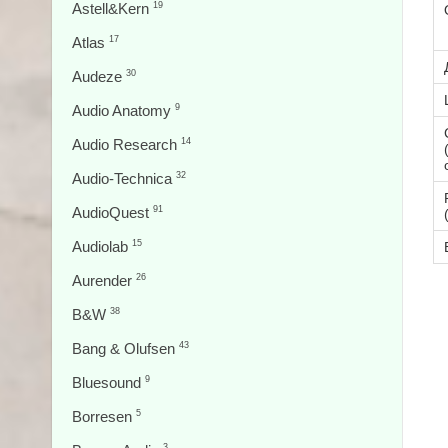
Astell&Kern
19
Atlas
17
Audeze
30
Audio Anatomy
9
Audio Research
14
Audio-Technica
32
AudioQuest
91
Audiolab
15
Aurender
26
B&W
38
Bang & Olufsen
43
Bluesound
9
Borresen
5
3