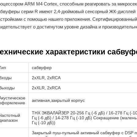
роцессором ARM M4 Cortex, способным реагировать за микросек
абвуферы серии R имеют 2,4-дюймовый сенсорный ЖК-дисплей 
астройками с помощью нашего приложения. Сертифицированный
видетельствует о достигнутом уровне дизайна и производительн
ехнические характеристики сабвуфе
Тип
сабвуфер
Входы
2xXLR, 2xRCA
Выходы
2xXLR, 2xRCA
Акустическое
активная,закрытый корпус
оформление
THX ЭКВАЛАЙЗЕР 20-256 Гц (-6 дБ) / 16-278 Гц (-1
Частотный
Гц (-6 дБ) / 14-278 Гц (-10 дБ) Сокращение (малень
диапазон
Гц (-10 дБ))
Закрытый пуш-пульный активный сабвуфер с DSP 