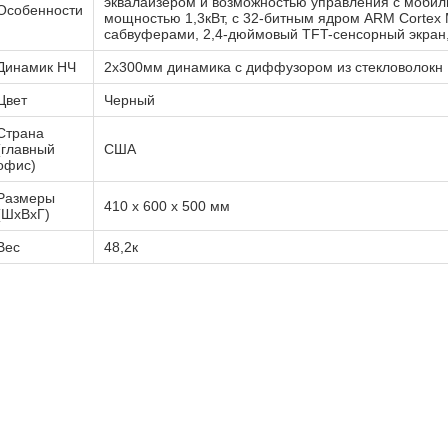
эквалайзером и возможностью управления с мобиль
Особенности
мощностью 1,3кВт, с 32-битным ядром ARM Cortex 
сабвуферами, 2,4-дюймовый TFT-сенсорный экран, 
Динамик НЧ
2х300мм динамика с диффузором из стекловолокн
Цвет
Черный
Страна
(главный
США
офис)
Размеры
410 x 600 x 500 мм
(ШхВхГ)
Вес
48,2к