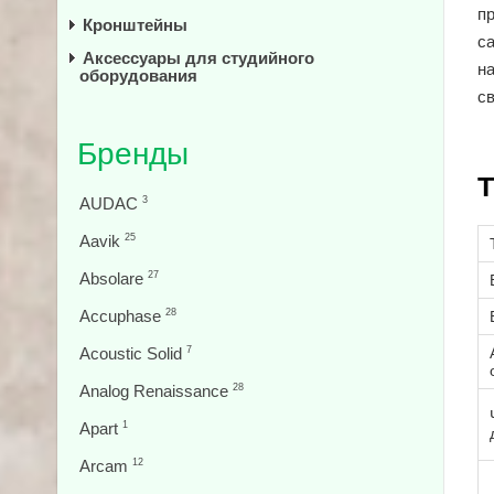
п
Кронштейны
с
Аксессуары для студийного
н
оборудования
с
Бренды
Т
AUDAC
3
Aavik
25
Absolare
27
Accuphase
28
Acoustic Solid
7
Analog Renaissance
28
Apart
1
Arcam
12