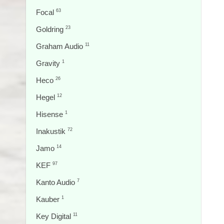
Focal
63
Goldring
23
Graham Audio
11
Gravity
1
Heco
26
Hegel
12
Hisense
1
Inakustik
72
Jamo
14
KEF
97
Kanto Audio
7
Kauber
1
Key Digital
11