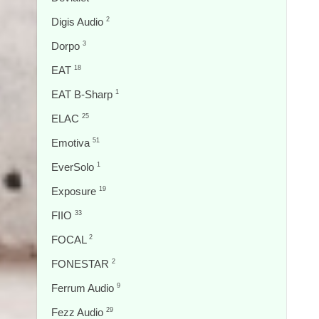
Digis Audio
2
Dorpo
3
EAT
18
EAT B-Sharp
1
ELAC
25
Emotiva
51
EverSolo
1
Exposure
19
FIIO
33
FOCAL
2
FONESTAR
2
Ferrum Audio
9
Fezz Audio
29