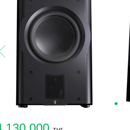
4 130 000
тңг