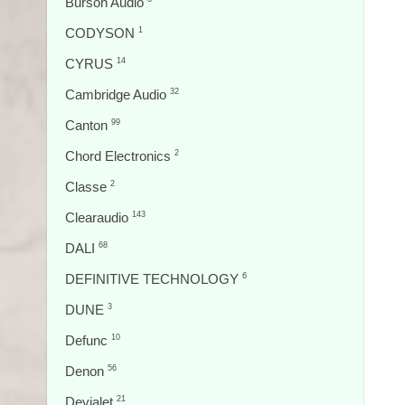
Burson Audio
CODYSON
1
CYRUS
14
Cambridge Audio
32
Canton
99
Chord Electronics
2
Classe
2
Clearaudio
143
DALI
68
DEFINITIVE TECHNOLOGY
6
DUNE
3
Defunc
10
Denon
56
Devialet
21