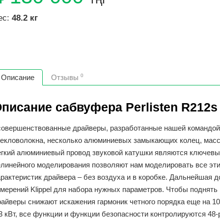
ес:
48.2 кг
0
Описание
Отзывы
писание сабвуфера Perlisten R212s
совершенствованные драйверы, разработанные нашей командой
текловолокна, несколько алюминиевых замыкающих колец, масс
егкий алюминиевый провод звуковой катушки являются ключевы
елинейного моделирования позволяют нам моделировать все эти
арактеристик драйвера – без воздуха и в коробке. Дальнейшая
змерений Klippel для набора нужных параметров. Чтобы поднять
райверы снижают искажения гармоник четного порядка еще на 1
,3 кВт, все функции и функции безопасности контролируются 4