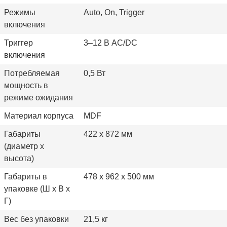
Режимы
Auto, On, Trigger
включения
Триггер
3–12 В AC/DC
включения
Потребляемая
0,5 Вт
мощность в
режиме ожидания
Материал корпуса
MDF
Габариты
422 x 872 мм
(диаметр x
высота)
Габариты в
478 x 962 x 500 мм
упаковке (Ш x В x
Г)
Вес без упаковки
21,5 кг