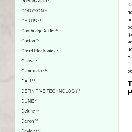
Burson Audio
Ко
CODYSON
1
п
в
CYRUS
14
р
Cambridge Audio
32
ф
Canton
99
и
н
Chord Electronics
2
Fa
Classe
2
Fa
Clearaudio
143
об
DALI
68
Т
P
DEFINITIVE TECHNOLOGY
6
DUNE
3
Defunc
10
Denon
56
Devialet
21