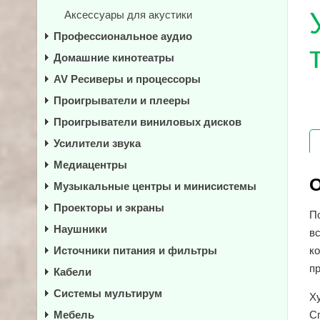
Аксессуары для акустики
Профессиональное аудио
Домашние кинотеатры
AV Ресиверы и процессоры
Проигрыватели и плееры
Проигрыватели виниловых дисков
Усилители звука
Медиацентры
О
Музыкальные центры и минисистемы
Проекторы и экраны
По
Наушники
в
Источники питания и фильтры
ко
п
Кабели
Системы мультирум
Х
Мебель
С