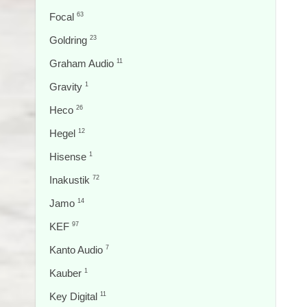
Focal
63
Goldring
23
Graham Audio
11
Gravity
1
Heco
26
Hegel
12
Hisense
1
Inakustik
72
Jamo
14
KEF
97
Kanto Audio
7
Kauber
1
Key Digital
11