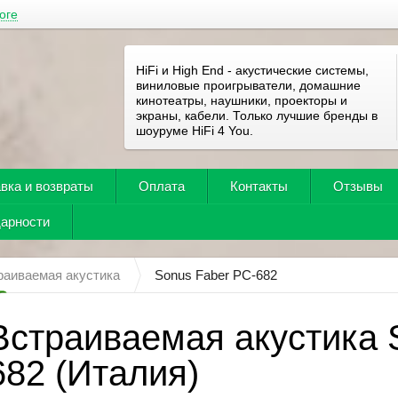
оге
HiFi и High End - акустические системы,
виниловые проигрыватели, домашние
кинотеатры, наушники, проекторы и
экраны, кабели. Только лучшие бренды в
шоуруме HiFi 4 You.
вка и возвраты
Оплата
Контакты
Отзывы
дарности
раиваемая акустика
Sonus Faber PC-682
Встраиваемая акустика 
682 (Италия)