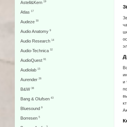
Astell&Kern
19
З
Atlas
17
Зв
Audeze
30
ч
Audio Anatomy
9
ш
о
Audio Research
14
э
Audio-Technica
32
Д
AudioQuest
91
В
Audiolab
15
ин
Aurender
26
и
по
B&W
38
вы
Bang & Olufsen
43
к
Bluesound
9
А
Borresen
5
К
3