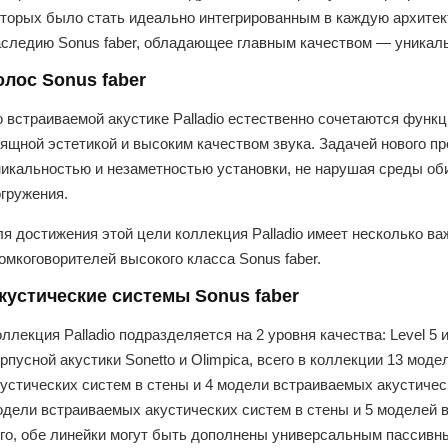
оторых было стать идеально интегрированным в каждую архитек
аследию Sonus faber, обладающее главным качеством — уникал
олос Sonus faber
о встраиваемой акустике Palladio естественно сочетаются функ
зящной эстетикой и высоким качеством звука. Задачей нового п
никальностью и незаметностью установки, не нарушая среды об
огружения.
я достижения этой цели коллекция Palladio имеет несколько в
омкоговорителей высокого класса Sonus faber.
кустические системы Sonus faber
ллекция Palladio подразделяется на 2 уровня качества: Level 5
рпусной акустики Sonetto и Olimpica, всего в коллекции 13 мод
устических систем в стены и 4 модели встраиваемых акустическ
одели встраиваемых акустических систем в стены и 5 моделей 
ого, обе линейки могут быть дополнены универсальным пассивн