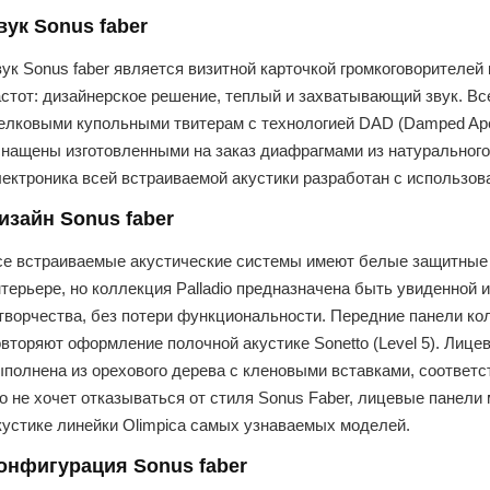
вук Sonus faber
ук Sonus faber является визитной карточкой громкоговорителей
астот: дизайнерское решение, теплый и захватывающий звук. В
елковыми купольными твитерам с технологией DAD (Damped Ape
снащены изготовленными на заказ диафрагмами из натурального
лектроника всей встраиваемой акустики разработан с использов
изайн Sonus faber
се встраиваемые акустические системы имеют белые защитные г
терьере, но коллекция Palladio предназначена быть увиденной 
 творчества, без потери функциональности. Передние панели к
вторяют оформление полочной акустике Sonetto (Level 5). Лице
полнена из орехового дерева с кленовыми вставками, соответст
то не хочет отказываться от стиля Sonus Faber, лицевые панел
кустике линейки Olimpica самых узнаваемых моделей.
онфигурация Sonus faber