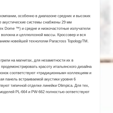
 компании, особенно в диапазоне средних и высоких
се акустические системы снабжены 29 мм
x Dome ™) и средне и низкочастотные излучатели
 волокна и целлюлозной массы. Кроссовер и вся
анием новейшей технологии Paracross TopologyTM.
рили на магнитах, для незаметности их в
и продемонстрировать красоту итальянского дизайна
олонок соответствуют «традиционным» коллекциям и
вая панель встраиваемой акустики уровня 6
вуют типичной отделке линейки Olimpica. Для тех,
и моделей PL-664 и PW-662 полностью оответствуют