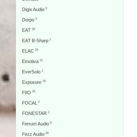
Digis Audio
2
Dorpo
3
EAT
18
EAT B-Sharp
1
ELAC
25
Emotiva
51
EverSolo
1
Exposure
19
FIIO
33
FOCAL
2
FONESTAR
2
Ferrum Audio
9
Fezz Audio
29