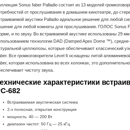
ллекция Sonus faber Palladio состоит из 13 моделей громкогов
отребностей от прослушивания в домашнем кинотеатре, до стер
страиваемой акустики Palladio идеальное решение для любой с
ешение для любой комнаты для прослушивания. ГОЛОС Sonus Fa
орме, и по звуку. Во встраиваемой акустике использованы 29 м
спользованием технологии DAD (Damped Apex Dome ™), средне-н
атуральной целлюлозы, которые обеспечивают классический узн
ber. Все громкоговорители Level 6 оснащены литой алюминиево
ber, которая использована во всех колонках, это дополнительн
еспечивает чистоту звука.
ехнические характеристики встраив
C-682
Встраиваемая акустическая система
2-х полосная, открытая конструкция
мощность: 40 — 200 Вт
диапазон частот: 50 Гц — 25 кГц