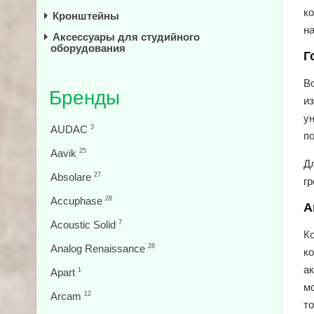
к
Кронштейны
н
Аксессуары для студийного
оборудования
Г
В
Бренды
и
у
AUDAC
3
п
Aavik
25
Дл
Absolare
27
гр
Accuphase
28
А
Acoustic Solid
7
Ко
Analog Renaissance
28
ко
ак
Apart
1
м
Arcam
12
т