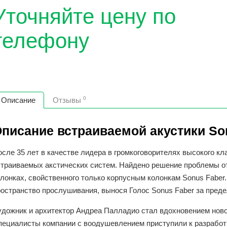
Уточняйте цену по
телефону
0
Описание
Отзывы
писание встраиваемой акустики So
сле 35 лет в качестве лидера в громкоговорителях высокого кл
страиваемых акстических систем. Найдено решение проблемы от
лонках, свойственного только корпусным колонкам Sonus Faber.
ространство прослушивания, вынося Голос Sonus Faber за пред
удожник и архитектор Андреа Палладио стал вдохновением новой
пециалисты компании с воодушевлением приступили к разработк