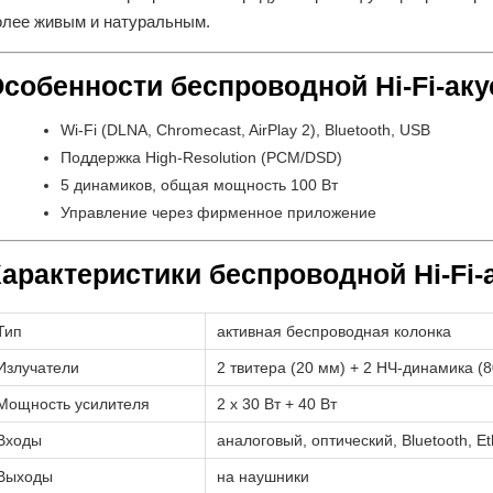
олее живым и натуральным.
собенности беспроводной Hi-Fi-ак
Wi-Fi (DLNA, Chromecast, AirPlay 2), Bluetooth, USB
Поддержка High-Resolution (PCM/DSD)
5 динамиков, общая мощность 100 Вт
Управление через фирменное приложение
арактеристики беспроводной Hi-Fi-
Тип
активная беспроводная колонка
Излучатели
2 твитера (20 мм) + 2 НЧ-динамика (
Мощность усилителя
2 х 30 Вт + 40 Вт
Входы
аналоговый, оптический, Bluetooth, E
Выходы
на наушники