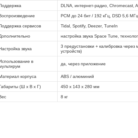
Поддержка
DLNA, интернет-радио, Chromecast, A
Воспроизведение
PCM до 24 бит / 192 кГц, DSD 5,6 МГ
Поддержка сервисов
Tidal, Spotify, Deezer, TuneIn
Дополнительно
настройка звука Space Tune, технол
3 предустановки + калибровка через
Настройка звука
устройств)
Использование в
да, через приложение
мультирум
Материал корпуса
ABS / алюминий
Габариты (Ш х В х Г)
450 х 143 х 280 мм
Вес
8 кг