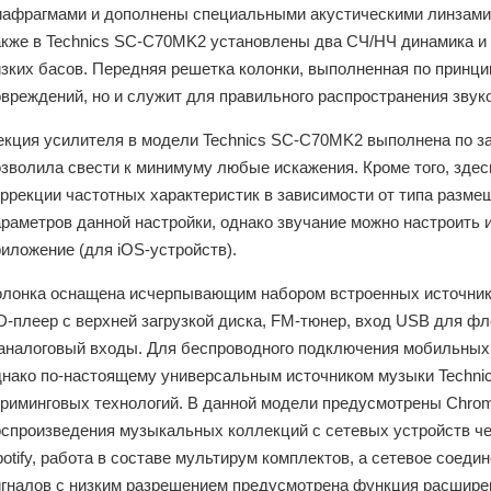
иафрагмами и дополнены специальными акустическими линзами
акже в Technics SC-C70MK2 установлены два СЧ/НЧ динамика и
изких басов. Передняя решетка колонки, выполненная по принци
овреждений, но и служит для правильного распространения звук
екция усилителя в модели Technics SC-C70MK2 выполнена по за
озволила свести к минимуму любые искажения. Кроме того, здес
оррекции частотных характеристик в зависимости от типа разм
араметров данной настройки, однако звучание можно настроить
иложение (для iOS-устройств).
олонка оснащена исчерпывающим набором встроенных источник
D-плеер с верхней загрузкой диска, FM-тюнер, вход USB для ф
 аналоговый входы. Для беспроводного подключения мобильных 
днако по-настоящему универсальным источником музыки Techn
триминговых технологий. В данной модели предусмотрены Chrome
оспроизведения музыкальных коллекций с сетевых устройств чер
otify, работа в составе мультирум комплектов, а сетевое соедине
игналов с низким разрешением предусмотрена функция расширен