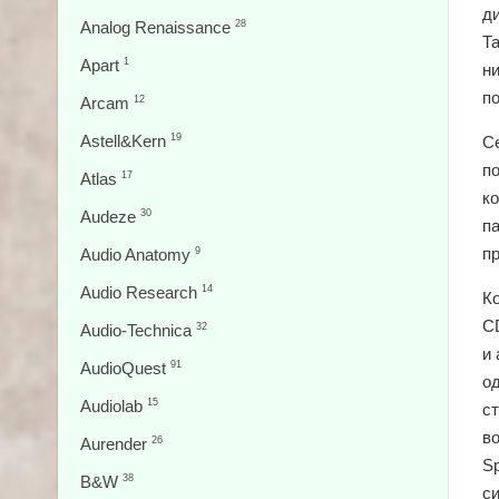
д
Analog Renaissance
28
Т
Apart
1
н
п
Arcam
12
Astell&Kern
19
С
п
Atlas
17
к
Audeze
30
п
пр
Audio Anatomy
9
Audio Research
14
К
C
Audio-Technica
32
и
AudioQuest
91
о
Audiolab
15
с
в
Aurender
26
Sp
B&W
38
с