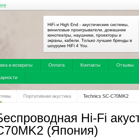
оге
HiFi и High End - акустические системы,
виниловые проигрыватели, домашние
кинотеатры, наушники, проекторы и
экраны, кабели. Только лучшие бренды в
шоуруме HiFi 4 You.
вка и возвраты
Оплата
Контакты
Отзывы
дарности
стемы
Портативная акустика
Technics SC-C70MK2
Беспроводная Hi-Fi акус
C70MK2 (Япония)