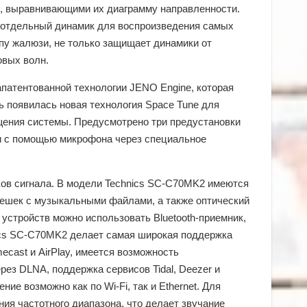
, выравнивающими их диаграмму направленности.
 отдельный динамик для воспроизведения самых
пу жалюзи, не только защищает динамики от
овых волн.
патентованной технологии JENO Engine, которая
ь появилась новая технология Space Tune для
ещения системы. Предусмотрено три предустановки
 и с помощью микрофона через специальное
ов сигнала. В модели Technics SC-C70MK2 имеются
лешек с музыкальными файлами, а также оптический
устройств можно использовать Bluetooth-приемник,
ics SC-C70MK2 делает самая широкая поддержка
cast и AirPlay, имеется возможность
ез DLNA, поддержка сервисов Tidal, Deezer и
ние возможно как по Wi-Fi, так и Ethernet. Для
ия частотного диапазона, что делает звучание