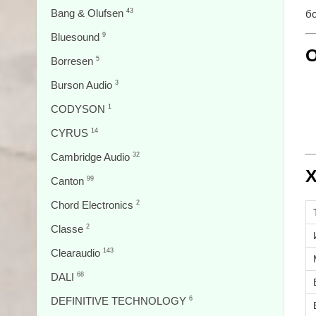
Bang & Olufsen
43
б
Bluesound
9
О
Borresen
5
Burson Audio
3
CODYSON
1
CYRUS
14
Cambridge Audio
32
Х
Canton
99
Chord Electronics
2
Classe
2
Clearaudio
143
DALI
68
DEFINITIVE TECHNOLOGY
6