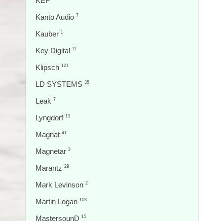
KEF
Kanto Audio
7
Kauber
1
Key Digital
11
Klipsch
121
LD SYSTEMS
35
Leak
7
Lyngdorf
13
Magnat
41
Magnetar
3
Marantz
29
Mark Levinson
2
Martin Logan
103
MastersounD
15