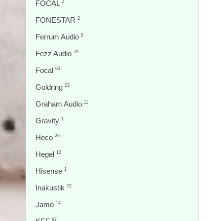
FOCAL
2
FONESTAR
2
Ferrum Audio
9
Fezz Audio
29
Focal
63
Goldring
23
Graham Audio
11
Gravity
1
Heco
26
Hegel
12
Hisense
1
Inakustik
72
Jamo
14
97