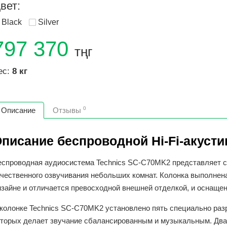
вет:
Black
Silver
797 370
тңг
ес:
8 кг
0
Описание
Отзывы
писание беспроводной Hi-Fi-акусти
еспроводная аудиосистема Technics SC-C70MK2 представляет с
ачественного озвучивания небольших комнат. Колонка выполнен
изайне и отличается превосходной внешней отделкой, и оснащ
 колонке Technics SC-C70MK2 установлено пять специально раз
оторых делает звучание сбалансированным и музыкальным. Дв