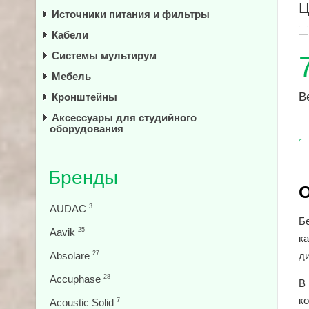
Ц
Источники питания и фильтры
Кабели
Системы мультирум
Мебель
В
Кронштейны
Аксессуары для студийного
оборудования
Бренды
О
AUDAC
3
Б
Aavik
25
к
Absolare
27
д
Accuphase
28
В
к
Acoustic Solid
7