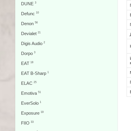
DUNE
3
Defunc
10
Denon
56
Devialet
21
Digis Audio
2
Dorpo
3
EAT
18
EAT B-Sharp
1
ELAC
25
Emotiva
51
EverSolo
1
Exposure
19
FIIO
33