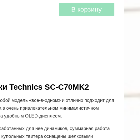
В корзину
ки Technics SC-C70MK2
обой модель «все-в-одном» и отлично подходит для
а в очень привлекательном минималистичном
ена удобным OLED-дисплеем.
работанных для нее динамиков, суммарная работа
а купольных твитера оснащены шелковыми