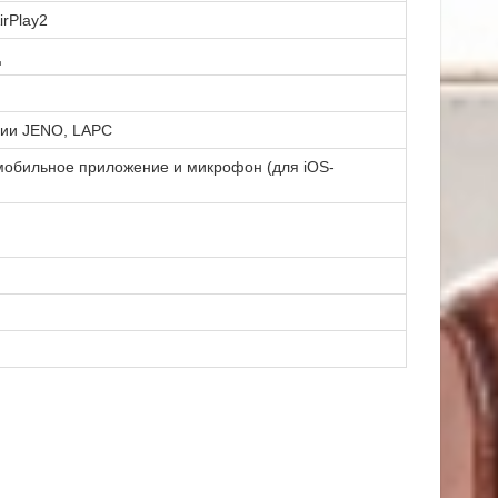
irPlay2
ц
огии JENO, LAPC
 мобильное приложение и микрофон (для iOS-