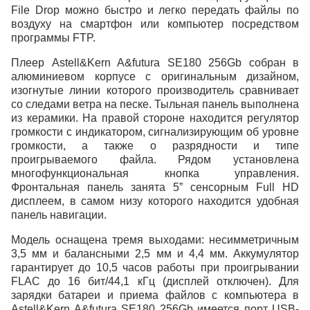
File Drop можно быстро и легко передать файлы по
воздуху на смартфон или компьютер посредством
программы FTP.
Плеер Astell&Kern A&futura SE180 256Gb собран в
алюминиевом корпусе с оригинальным дизайном,
изогнутые линии которого производитель сравнивает
со следами ветра на песке. Тыльная панель выполнена
из керамики. На правой стороне находится регулятор
громкости с индикатором, сигнализирующим об уровне
громкости, а также о разрядности и типе
проигрываемого файла. Рядом установлена
многофункциональная кнопка управления.
Фронтальная панель занята 5” сенсорным Full HD
дисплеем, в самом низу которого находится удобная
панель навигации.
Модель оснащена тремя выходами: несимметричным
3,5 мм и балансными 2,5 мм и 4,4 мм. Аккумулятор
гарантирует до 10,5 часов работы при проигрывании
FLAC до 16 бит/44,1 кГц (дисплей отключен). Для
зарядки батареи и приема файлов с компьютера в
Astell&Kern A&futura SE180 256Gb имеется порт USB-