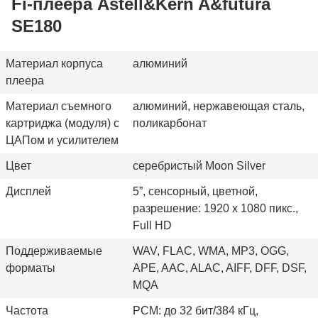
Fi-плеера Astell&Kern A&futura
SE180
Материал корпуса
алюминий
плеера
Материал съемного
алюминий, нержавеющая сталь,
картриджа (модуля) с
поликарбонат
ЦАПом и усилителем
Цвет
серебристый Moon Silver
Дисплей
5”, сенсорный, цветной,
разрешение: 1920 x 1080 пикс.,
Full HD
Поддерживаемые
WAV, FLAC, WMA, MP3, OGG,
форматы
APE, AAC, ALAC, AIFF, DFF, DSF,
MQA
Частота
PCM: до 32 бит/384 кГц,