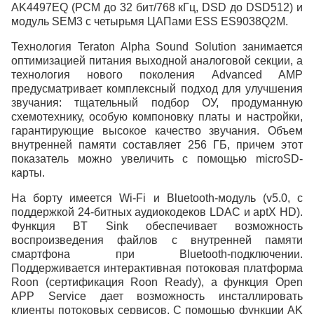
AK4497EQ (PCM до 32 бит/768 кГц, DSD до DSD512) и
модуль SEM3 с четырьмя ЦАПами ESS ES9038Q2M.
Технология Teraton Alpha Sound Solution занимается
оптимизацией питания выходной аналоговой секции, а
технология нового поколения Advanced AMP
предусматривает комплексный подход для улучшения
звучания: тщательный подбор ОУ, продуманную
схемотехнику, особую компоновку платы и настройки,
гарантирующие высокое качество звучания. Объем
внутренней памяти составляет 256 ГБ, причем этот
показатель можно увеличить с помощью microSD-
карты.
На борту имеется Wi-Fi и Bluetooth-модуль (v5.0, с
поддержкой 24-битных аудиокодеков LDAC и aptX HD).
Функция BT Sink обеспечивает возможность
воспроизведения файлов с внутренней памяти
смартфона при Bluetooth-подключении.
Поддерживается интерактивная потоковая платформа
Roon (сертификация Roon Ready), а функция Open
APP Service дает возможность инсталлировать
клиенты потоковых сервисов. С помощью функции AK