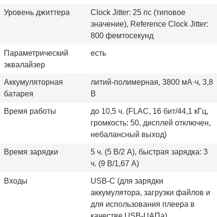
Уровень джиттера
Clock Jitter: 25 пс (типовое
значение), Reference Clock Jitter:
800 фемтосекунд
Параметрический
есть
эквалайзер
Аккумуляторная
литий-полимерная, 3800 мА·ч, 3,8
батарея
В
Время работы
до 10,5 ч. (FLAC, 16 бит/44,1 кГц,
громкость: 50, дисплей отключен,
небалансный выход)
Время зарядки
5 ч. (5 В/2 A), быстрая зарядка: 3
ч. (9 В/1,67 А)
Входы
USB-C (для зарядки
аккумулятора, загрузки файлов и
для использования плеера в
качестве USB-ЦАПа)