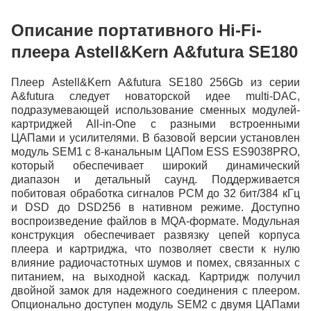
Описание портативного Hi-Fi-
плеера Astell&Kern A&futura SE180
Плеер Astell&Kern A&futura SE180 256Gb из серии
A&futura следует новаторской идее multi-DAC,
подразумевающей использование сменных модулей-
картриджей All-in-One с разными встроенными
ЦАПами и усилителями. В базовой версии установлен
модуль SEM1 с 8-канальным ЦАПом ESS ES9038PRO,
который обеспечивает широкий динамический
диапазон и детальный саунд. Поддерживается
побитовая обработка сигналов PCM до 32 бит/384 кГц
и DSD до DSD256 в нативном режиме. Доступно
воспроизведение файлов в MQA-формате. Модульная
конструкция обеспечивает развязку цепей корпуса
плеера и картриджа, что позволяет свести к нулю
влияние радиочастотных шумов и помех, связанных с
питанием, на выходной каскад. Картридж получил
двойной замок для надежного соединения с плеером.
Опционально доступен модуль SEM2 с двумя ЦАПами