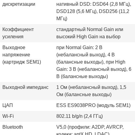
дискретизации
нативный DSD: DSD64 (2,8 МГц),
DSD128 (5,6 МГц), DSD256 (11,2
МГц)
Коэффициент
стандартный Normal Gain или
усиления
высокий High Gain на выбор
Выходное
при Normal Gain: 2 В
напряжение
(небалансный выход), 4 В
(картридж SEM1)
(балансные выходы), при High
Gain: 3 В (небалансный выход), 6
В (балансные выходы)
Выходной импеданс
1 Ом (небалансный выход), 1,5
Ом (балансные выходы)
ЦАП
ESS ES9038PRO (модуль SEM1)
Wi-Fi
802.11 b/g/n (2,4 ГГц)
Bluetooth
V5,0 (профили: A2DP, AVRCP,
кодеки: aptX HD, LDAC)