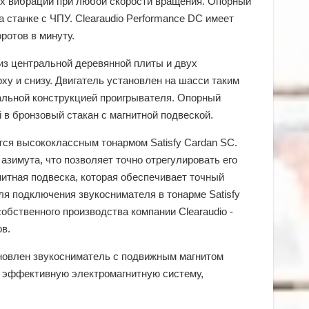
ых вибраций при любой скорости вращения. Опорный
 станке с ЧПУ. Clearaudio Performance DC имеет
оротов в минуту.
из центральной деревянной плиты и двух
у и снизу. Двигатель установлен на шасси таким
альной конструкцией проигрывателя. Опорный
в бронзовый стакан с магнитной подвеской.
ся высококлассным тонармом Satisfy Cardan SC.
зимута, что позволяет точно отрегулировать его
итная подвеска, которая обеспечивает точный
Для подключения звукоснимателя в тонарме Satisfy
обственного производства компании Clearaudio -
в.
ановлен звукосниматель с подвижным магнитом
и эффективную электромагнитную систему,