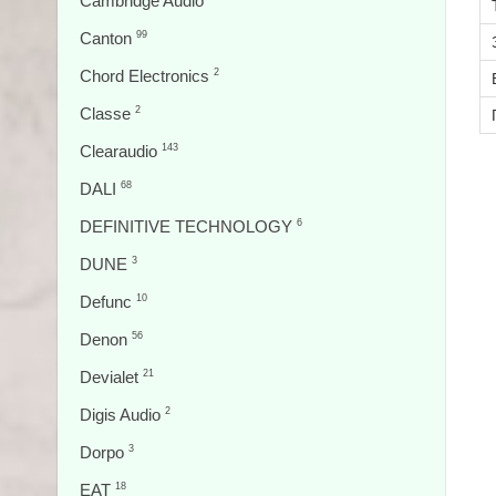
Cambridge Audio
Canton
99
Chord Electronics
2
Classe
2
Clearaudio
143
DALI
68
DEFINITIVE TECHNOLOGY
6
DUNE
3
Defunc
10
Denon
56
Devialet
21
Digis Audio
2
Dorpo
3
EAT
18