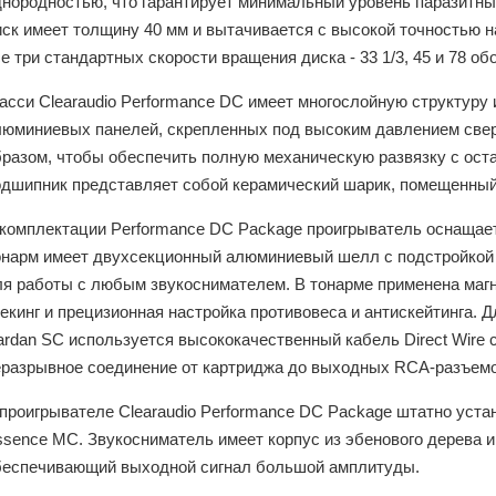
днородностью, что гарантирует минимальный уровень паразитн
ск имеет толщину 40 мм и вытачивается с высокой точностью на
е три стандартных скорости вращения диска - 33 1/3, 45 и 78 об
асси Clearaudio Performance DC имеет многослойную структуру 
люминиевых панелей, скрепленных под высоким давлением сверх
бразом, чтобы обеспечить полную механическую развязку с ост
одшипник представляет собой керамический шарик, помещенный 
 комплектации Performance DC Package проигрыватель оснащает
онарм имеет двухсекционный алюминиевый шелл с подстройкой а
ля работы с любым звукоснимателем. В тонарме применена магн
екинг и прецизионная настройка противовеса и антискейтинга. 
rdan SC используется высококачественный кабель Direct Wire с
еразрывное соединение от картриджа до выходных RCA-разъемо
 проигрывателе Clearaudio Performance DC Package штатно уст
ssence МС. Звукосниматель имеет корпус из эбенового дерева 
беспечивающий выходной сигнал большой амплитуды.