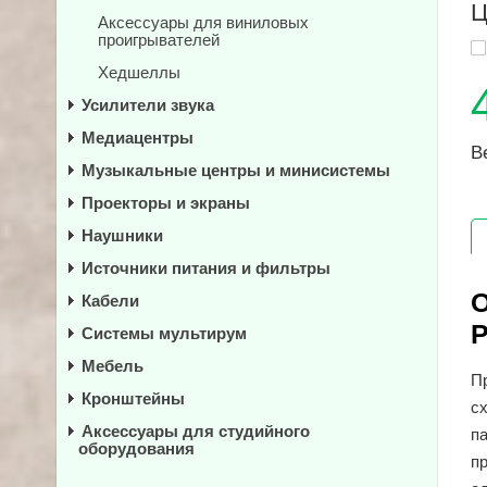
Ц
Аксессуары для виниловых
проигрывателей
Хедшеллы
Усилители звука
Медиацентры
В
Музыкальные центры и минисистемы
Проекторы и экраны
Наушники
Источники питания и фильтры
О
Кабели
P
Системы мультирум
Мебель
П
Кронштейны
с
Аксессуары для студийного
п
оборудования
п