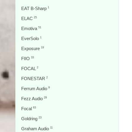
EAT B-Sharp
1
ELAC
25
Emotiva
51
EverSolo
1
Exposure
19
FIIO
33
FOCAL
2
FONESTAR
2
Ferrum Audio
9
Fezz Audio
29
Focal
63
Goldring
23
Graham Audio
11