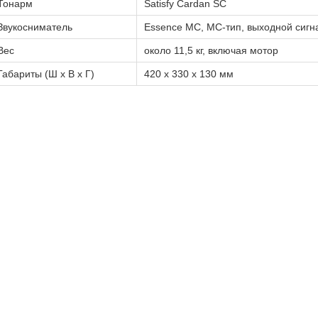
Тонарм
Satisfy Cardan SC
Звукосниматель
Essence МС, MC-тип, выходной сигн
Вес
около 11,5 кг, включая мотор
Габариты (Ш х В х Г)
420 х 330 х 130 мм