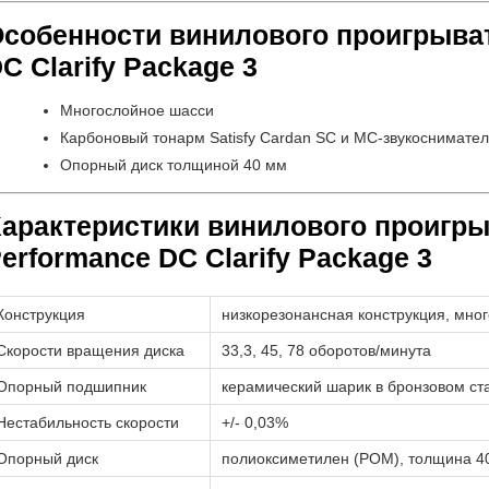
собенности винилового проигрыват
C Clarify Package 3
Многослойное шасси
Карбоновый тонарм Satisfy Cardan SC и МC-звукоснимате
Опорный диск толщиной 40 мм
арактеристики винилового проигры
erformance DC Clarify Package 3
Конструкция
низкорезонансная конструкция, мн
Скорости вращения диска
33,3, 45, 78 оборотов/минута
Опорный подшипник
керамический шарик в бронзовом ст
Нестабильность скорости
+/- 0,03%
Опорный диск
полиоксиметилен (POM), толщина 4