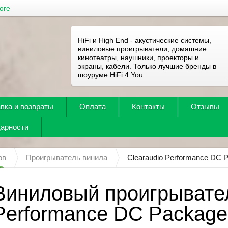
оге
HiFi и High End - акустические системы,
виниловые проигрыватели, домашние
кинотеатры, наушники, проекторы и
экраны, кабели. Только лучшие бренды в
шоуруме HiFi 4 You.
вка и возвраты
Оплата
Контакты
Отзывы
дарности
ов
Проигрыватель винила
Clearaudio Performance DC 
Виниловый проигрывател
Performance DC Package