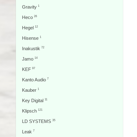
Gravity
1
Heco
26
Hegel
12
Hisense
1
Inakustik
72
Jamo
14
KEF
97
Kanto Audio
7
Kauber
1
Key Digital
11
Klipsch
121
LD SYSTEMS
35
Leak
7