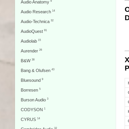
Audio Anatomy
9
О
Audio Research
14
D
Audio-Technica
32
AudioQuest
91
Audiolab
15
Aurender
26
Х
B&W
38
P
Bang & Olufsen
43
Bluesound
9
Borresen
5
Burson Audio
3
CODYSON
1
CYRUS
14
32