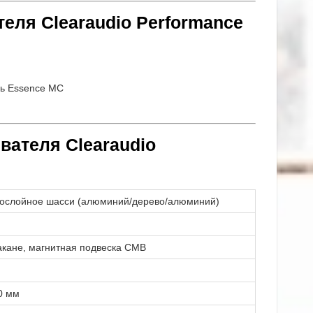
еля Clearaudio Performance
ль Essence МС
вателя Clearaudio
огослойное шасси (алюминий/дерево/алюминий)
акане, магнитная подвеска CMB
0 мм