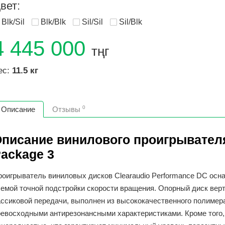
вет:
Blk/Sil
Blk/Blk
Sil/Sil
Sil/Blk
4 445 000
тңг
ес:
11.5 кг
0
Описание
Отзывы
писание винилового проигрывателя
ackage 3
роигрыватель виниловых дисков Clearaudio Performance DC осн
хемой точной подстройки скорости вращения. Опорный диск ве
ассиковой передачи, выполнен из высококачественного полимер
ревосходными антирезонансными характеристиками. Кроме того,