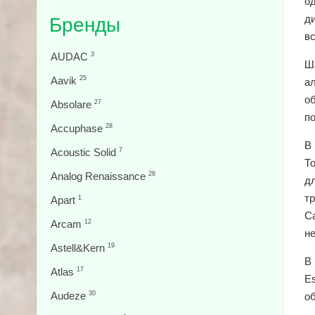
о
ди
Бренды
вс
AUDAC
3
Ш
Aavik
25
а
о
Absolare
27
п
Accuphase
28
В
Acoustic Solid
7
Т
Analog Renaissance
28
д
тр
Apart
1
Ca
Arcam
12
н
Astell&Kern
19
В
Atlas
17
E
Audeze
30
о