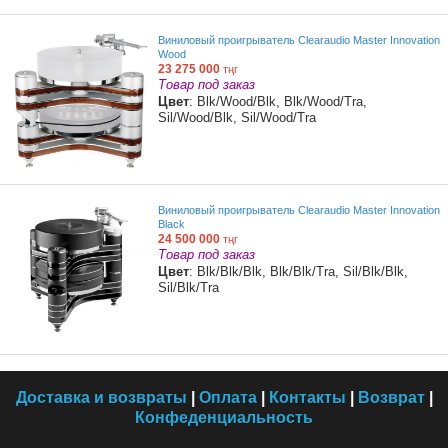
Виниловый проигрыватель Clearaudio Master Innovation
Wood
23 275 000
тңг
Товар под заказ
Цвет
: Blk/Wood/Blk, Blk/Wood/Tra,
Sil/Wood/Blk, Sil/Wood/Tra
Виниловый проигрыватель Clearaudio Master Innovation
Black
24 500 000
тңг
Товар под заказ
Цвет
: Blk/Blk/Blk, Blk/Blk/Tra, Sil/Blk/Blk,
Sil/Blk/Tra
Доставка и возвраты
|
Оплата
|
Контакты
|
Возврат
|
Конфеденциальность