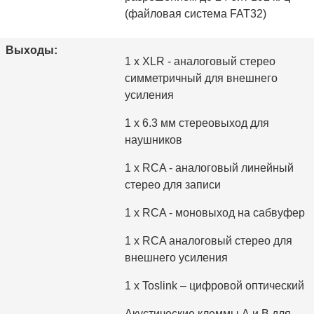
(файловая система FAT32)
Выходы:
1 x XLR - аналоговый стерео
симметричный для внешнего
усиления
1 х 6.3 мм стереовыход для
наушников
1 х RCA - аналоговый линейный
стерео для записи
1 х RCA - моновыход на сабвуфер
1 х RCA аналоговый стерео для
внешнего усиления
1 х Toslink – цифровой оптический
Акустические клеммы А и B для