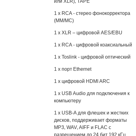
или XLR), TAPE
1 х RCA - стерео фонокорректора
(MM/MC)
1 х XLR – цифровой AES/EBU
1 х RCA - цифровой коаксиальный
1 х Toslink - цифровой оптический
1 х порт Ethernet
1 х цифровой HDMI ARC
1 х USB Audio для подключения к
компьютеру
1 х USB-A для флешек и жестких
дисков, поддерживает форматы
MP3, WAV, AIFF и FLAC с
разрешением до 24 бит 192 кГц