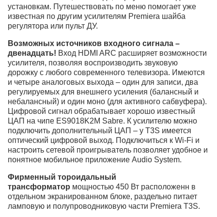
установкам. Путешествовать по меню помогает уже
известная по другим усилителям Premiera шайба
регулятора или пульт ДУ.
Возможных источников входного сигнала –
двенадцать!
Вход HDMI ARC расширяет возможности
усилителя, позволяя воспроизводить звуковую
дорожку с любого современного телевизора. Имеются
и четыре аналоговых выхода – один для записи, два
регулируемых для внешнего усиления (балансный и
небалансный) и один моно (для активного сабвуфера).
Цифровой сигнал обрабатывает хорошо известный
ЦАП на чипе ES9018K2M Sabre. К усилителю можно
подключить дополнительный ЦАП – у T3S имеется
оптический цифровой выход. Подключиться к Wi-Fi и
настроить сетевой проигрыватель позволяет удобное и
понятное мобильное приложение Audio System.
Фирменный тороидальный
трансформатор
мощностью 450 Вт расположенн в
отдельном экранированном блоке, раздельно питает
ламповую и полупроводниковую части Premiera T3S.