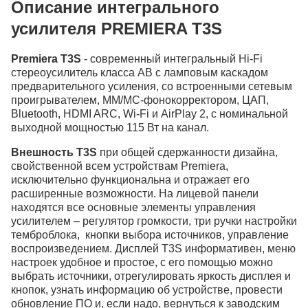
Описание интегрального
усилителя PREMIERA T3S
Premiera T3S
- современный интегральный Hi-Fi
стереоусилитель класса AB с ламповым каскадом
предварительного усиления, со встроенными сетевым
проигрывателем, MM/MC-фонокорректором, ЦАП,
Bluetooth, HDMI ARC, Wi-Fi и AirPlay 2, с номинальной
выходной мощностью 115 Вт на канал.
Внешность T3S
при общей сдержанности дизайна,
свойственной всем устройствам Premiera,
исключительно функциональна и отражает его
расширенные возможности. На лицевой панели
находятся все основные элементы управления
усилителем – регулятор громкости, три ручки настройки
темброблока, кнопки выбора источников, управление
воспроизведением. Дисплей T3S информативен, меню
настроек удобное и простое, с его помощью можно
выбрать источники, отрегулировать яркость дисплея и
кнопок, узнать информацию об устройстве, провести
обновление ПО и, если надо, вернуться к заводским