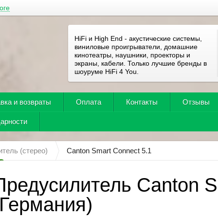
оге
HiFi и High End - акустические системы,
виниловые проигрыватели, домашние
кинотеатры, наушники, проекторы и
экраны, кабели. Только лучшие бренды в
шоуруме HiFi 4 You.
вка и возвраты
Оплата
Контакты
Отзывы
дарности
тель (стерео)
Canton Smart Connect 5.1
Предусилитель Canton S
(Германия)