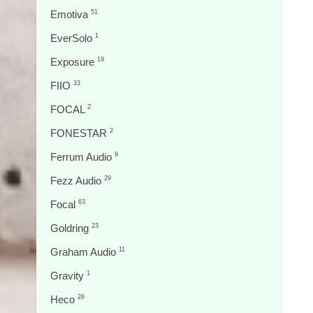
Emotiva
51
EverSolo
1
Exposure
19
FIIO
33
FOCAL
2
FONESTAR
2
Ferrum Audio
9
Fezz Audio
29
Focal
63
Goldring
23
Graham Audio
11
Gravity
1
Heco
26