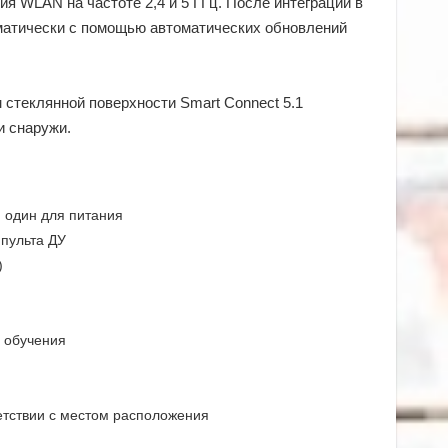
ия WLAN на частоте 2,4 и 5 ГГц. После интеграции в
матически с помощью автоматических обновлений
 стеклянной поверхности Smart Connect 5.1
и снаружи.
и один для питания
пульта ДУ
)
й обучения
ветствии с местом расположения