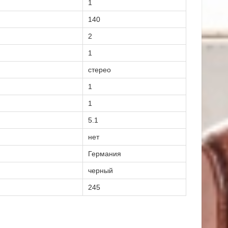
1
140
2
1
стерео
1
1
5.1
нет
Германия
черный
245