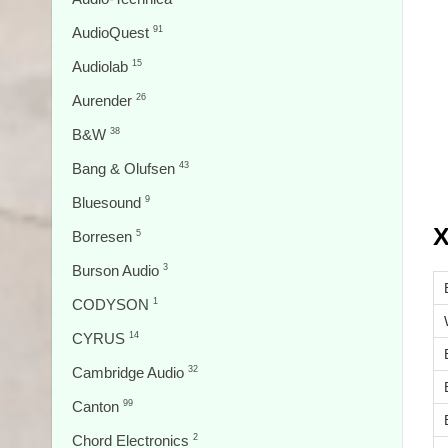
AudioQuest
91
Audiolab
15
Aurender
26
B&W
38
Bang & Olufsen
43
Bluesound
9
Х
Borresen
5
Burson Audio
3
CODYSON
1
CYRUS
14
Cambridge Audio
32
Canton
99
Chord Electronics
2