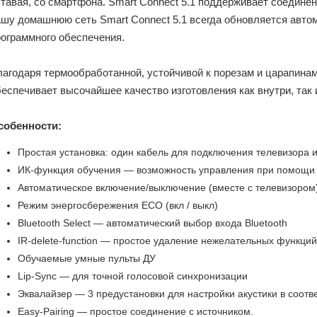
тавая, со смартфона. Smart Connect 5.1 поддерживает соединен
ашу домашнюю сеть Smart Connect 5.1 всегда обновляется авто
рограммного обеспечения.
лагодаря термообработанной, устойчивой к порезам и царапинам
еспечивает высочайшее качество изготовления как внутри, так 
собенности:
Простая установка: один кабель для подключения телевизора 
ИК-функция обучения — возможность управления при помощи 
Автоматическое включение/выключение (вместе с телевизором
Режим энергосбережения ECO (вкл / выкл)
Bluetooth Select — автоматический выбор входа Bluetooth
IR-delete-function — простое удаление нежелательных функци
Обучаемые умные пульты ДУ
Lip-Sync — для точной голосовой синхронизации
Эквалайзер — 3 предустановки для настройки акустики в соот
Easy-Pairing — простое соединение с источником.