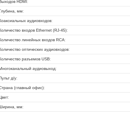
Выходов HDMI:
Глубина, мм:
Коаксиальных аудиовходов:
Количество входов Ethernet (RJ-45):
Количество линейных входов RCA:
Количество оптических аудиовходов:
Количество разъемов USB:
Многоканальный аудиовыход:
Пульт д/у:
Страна (главный офис):
Цвет:
Ширина, мм: