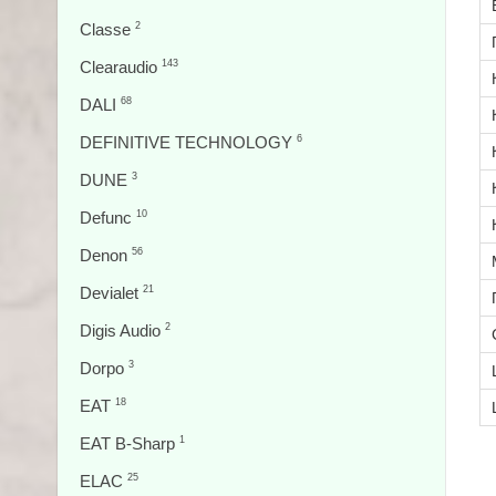
Classe
2
Clearaudio
143
DALI
68
DEFINITIVE TECHNOLOGY
6
DUNE
3
Defunc
10
Denon
56
Devialet
21
Digis Audio
2
Dorpo
3
EAT
18
EAT B-Sharp
1
ELAC
25