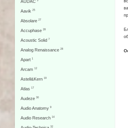
вс
AUDAC
3
в
Aavik
25
п
Absolare
27
Б
Accuphase
28
об
Acoustic Solid
7
Analog Renaissance
28
О
Apart
1
Arcam
12
Astell&Kern
19
Atlas
17
Audeze
30
Audio Anatomy
9
Audio Research
14
Audio-Technica
32