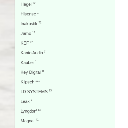
Hegel
12
Hisense
1
Inakustik
72
Jamo
14
KEF
97
Kanto Audio
7
Kauber
1
Key Digital
11
Klipsch
121
LD SYSTEMS
35
Leak
7
Lyngdorf
13
Magnat
41