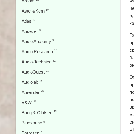
Arcam
Ф
ч
Astell&Kern
19
од
Atlas
17
ко
Audeze
30
Го
Audio Anatomy
9
пр
ск
Audio Research
14
б
Audio-Technica
32
он
AudioQuest
91
Э
Audiolab
15
п
п
Aurender
26
не
B&W
38
вр
Bang & Olufsen
43
S
е
Bluesound
9
«T
Borresen
5