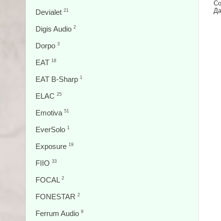
Со
Да
Devialet
21
Digis Audio
2
Dorpo
3
EAT
18
EAT B-Sharp
1
ELAC
25
Emotiva
51
EverSolo
1
Exposure
19
FIIO
33
FOCAL
2
FONESTAR
2
Ferrum Audio
9