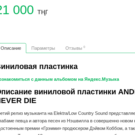
21 000
тңг
0
Описание
Параметры
Отзывы
иниловая пластинка
ознакомиться с данным альбомом на
Яндекс.Музыка
писание виниловой пластинки AN
NEVER DIE
етий релиз музыканта на Elektra/Low Country Sound представл
лабаме певца и автора песен из Нэшвилла в совершенно новом 
достоенным премии «Грэмми» продюсером Дэйвом Коббом, а так