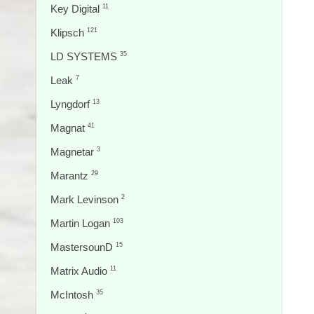
Key Digital
11
Klipsch
121
LD SYSTEMS
35
Leak
7
Lyngdorf
13
Magnat
41
Magnetar
3
Marantz
29
Mark Levinson
2
Martin Logan
103
MastersounD
15
Matrix Audio
11
McIntosh
35