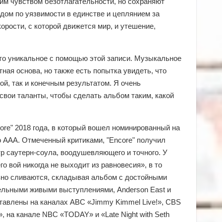
им чувством безотлагательности, но сохраняют
дом по уязвимости в единстве и цеплянием за
орости, с которой движется мир, и утешение,
о-то уникальное с помощью этой записи. Музыкальное
тная основа, но также есть попытка увидеть, что
ой, так и конечным результатом. Я очень
вои таланты, чтобы сделать альбом таким, какой
ore" 2018 года, в который вошел номинированный на
о AAA. Отмеченный критиками, "Encore" получил
р саутерн-соула, воодушевляющего и точного. У
го вой никогда не выходит из равновесия», в то
лавно сливаются, складывая альбом с достойными
ельными живыми выступлениями, Anderson East и
ставлены на каналах ABC «Jimmy Kimmel Live!», CBS
y», на канале NBC «TODAY» и «Late Night with Seth