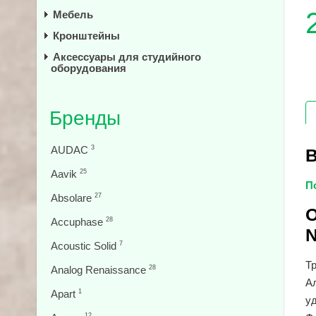
Мебель
Кронштейны
Аксессуары для студийного
оборудования
Бренды
AUDAC
3
В
Aavik
25
П
Absolare
27
О
Accuphase
28
Acoustic Solid
7
Тр
Analog Renaissance
28
А
Apart
1
у
12