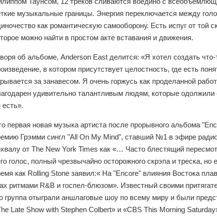
илиппом Таунсом, 12 треков сливаются воедино с всеобъемлющ
еткие музыкальные границы. Энергия переключается между голо
иночество как романтическую самооборону. Есть испуг от той ск
торое можно найти в простом акте вставания и движения.
воря об альбоме, Anderson East делится: «Я хотел создать чт
оизведение, в котором присутствует целостность, где есть поня
рывается за занавесом. Я очень горжусь как проделанной работ
лагодарен удивительно талантливым людям, которые одолжили с
 есть».
то первая новая музыка артиста после прорывного альбома "Enc
ремию Грэмми сингл "All On My Mind", ставший №1 в эфире ради
охвалу от The New York Times как «… Часто блестящий пересмот
го голос, полный чрезвычайно осторожного скрэпа и треска, но е
емя как Rolling Stone заявил:« На "Encore" влияния Востока п
tax ритмами R&B и госпел-блюзом». Известный своими притягат
го группа отыграли аншлаговые шоу по всему миру и были пред
he Late Show with Stephen Colbert» и «CBS This Morning Saturda