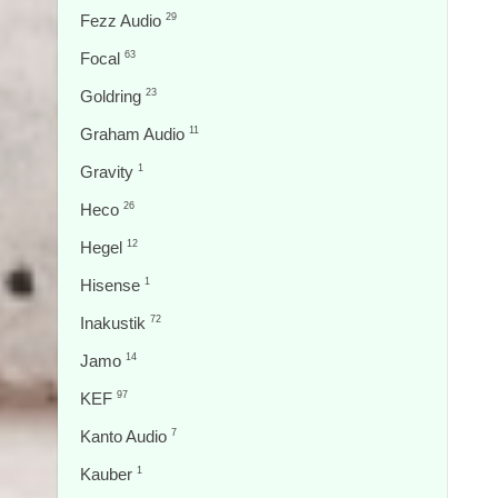
Fezz Audio
29
Focal
63
Goldring
23
Graham Audio
11
Gravity
1
Heco
26
Hegel
12
Hisense
1
Inakustik
72
Jamo
14
KEF
97
Kanto Audio
7
Kauber
1