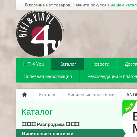
В корзине нет товаров. Начните покупки в
нашем катал
HiFi 4 You
Каталог
Новости
Доста
Полезная информация
Рекомендации и благо
Каталог
Виниловые пластинки
AND
Каталог
💥💥💥 Распродажа 💥💥💥
Виниловые пластинки