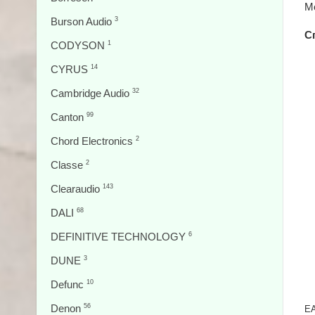
Me
Burson Audio
3
С
CODYSON
1
CYRUS
14
Cambridge Audio
32
Canton
99
Chord Electronics
2
Classe
2
Clearaudio
143
DALI
68
DEFINITIVE TECHNOLOGY
6
DUNE
3
Defunc
10
Denon
56
EA