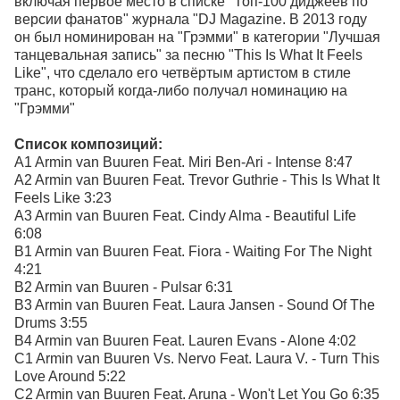
включая первое место в списке "Топ-100 диджеев по
версии фанатов" журнала "DJ Magazine. В 2013 году
он был номинирован на "Грэмми" в категории "Лучшая
танцевальная запись" за песню "This Is What It Feels
Like", что сделало его четвёртым артистом в стиле
транс, который когда-либо получал номинацию на
"Грэмми"
Список композиций:
A1 Armin van Buuren Feat. Miri Ben-Ari - Intense 8:47
A2 Armin van Buuren Feat. Trevor Guthrie - This Is What It
Feels Like 3:23
A3 Armin van Buuren Feat. Cindy Alma - Beautiful Life
6:08
B1 Armin van Buuren Feat. Fiora - Waiting For The Night
4:21
B2 Armin van Buuren - Pulsar 6:31
B3 Armin van Buuren Feat. Laura Jansen - Sound Of The
Drums 3:55
B4 Armin van Buuren Feat. Lauren Evans - Alone 4:02
C1 Armin van Buuren Vs. Nervo Feat. Laura V. - Turn This
Love Around 5:22
C2 Armin van Buuren Feat. Aruna - Won't Let You Go 6:35