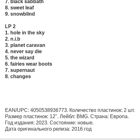
7. black sabbath
8. sweet leaf
9. snowblind
LP 2
1. hole in the sky
2. n.i.b
3. planet caravan
4. never say die
5. the wizard
6. fairies wear boots
7. supernaut
8. changes
EAN/UPC: 4050538936773. Количество пластинок: 2 шт.
Размер пластинок: 12". Лейбл: BMG. Страна: Европа.
Год издания: 2023. Состояние: новые.
Дата оригинального релиза: 2016 год