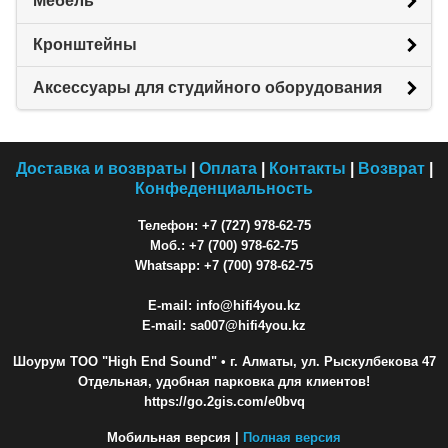
Мебель
Кронштейны
Аксессуары для студийного оборудования
Доставка и возвраты
|
Оплата
|
Контакты
|
Возврат
|
Конфеденциальность
Телефон: +7 (727) 978-62-75
Моб.: +7 (700) 978-62-75
Whatsapp: +7 (700) 978-62-75
E-mail: info@hifi4you.kz
E-mail: sa007@hifi4you.kz
Шоурум ТОО "High End Sound"
• г. Алматы, ул. Рыскулбекова 47
Отдельная, удобная парковка для клиентов!
https://go.2gis.com/e0bvq
Мобильная версия |
Полная версия