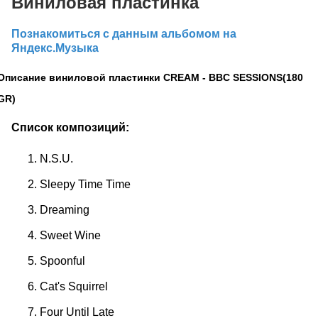
Виниловая пластинка
Познакомиться с данным альбомом на
Яндекс.Музыка
Описание виниловой пластинки CREAM - BBC SESSIONS(180
GR)
Список композиций:
N.S.U.
Sleepy Time Time
Dreaming
Sweet Wine
Spoonful
Cat's Squirrel
Four Until Late