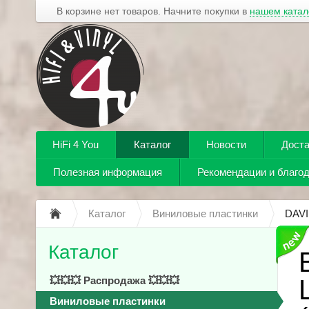
В корзине нет товаров. Начните покупки в
нашем катал
HiFi 4 You
Каталог
Новости
Доста
Полезная информация
Рекомендации и благо
Каталог
Виниловые пластинки
DAVI
Каталог
💥💥💥 Распродажа 💥💥💥
Виниловые пластинки