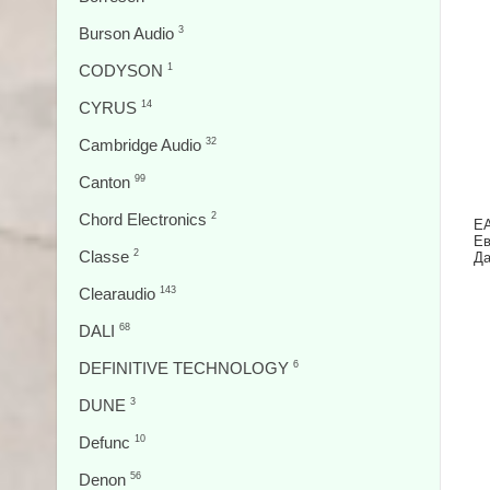
Burson Audio
3
CODYSON
1
CYRUS
14
Cambridge Audio
32
Canton
99
Chord Electronics
2
EA
Ев
Classe
2
Да
Clearaudio
143
DALI
68
DEFINITIVE TECHNOLOGY
6
DUNE
3
Defunc
10
Denon
56