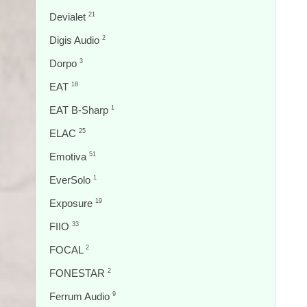
Devialet
21
Digis Audio
2
Dorpo
3
EAT
18
EAT B-Sharp
1
ELAC
25
Emotiva
51
EverSolo
1
Exposure
19
FIIO
33
FOCAL
2
FONESTAR
2
Ferrum Audio
9