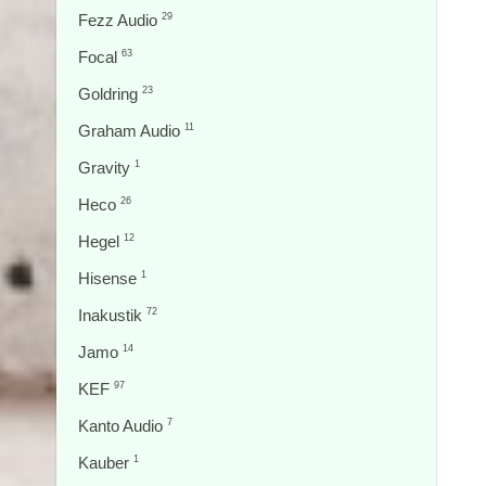
Fezz Audio
29
Focal
63
Goldring
23
Graham Audio
11
Gravity
1
Heco
26
Hegel
12
Hisense
1
Inakustik
72
Jamo
14
KEF
97
Kanto Audio
7
Kauber
1