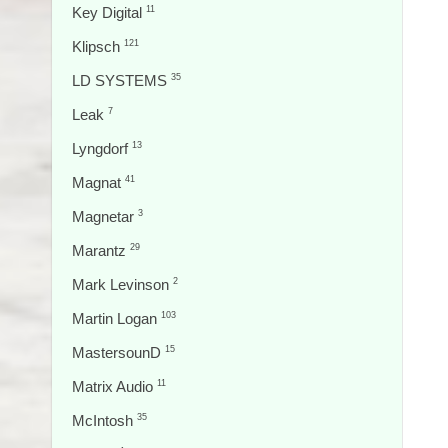
Key Digital
11
Klipsch
121
LD SYSTEMS
35
Leak
7
Lyngdorf
13
Magnat
41
Magnetar
3
Marantz
29
Mark Levinson
2
Martin Logan
103
MastersounD
15
Matrix Audio
11
McIntosh
35