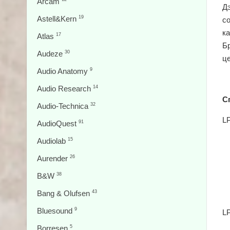
Arcam
Дэ
Astell&Kern
19
с
ка
Atlas
17
Б
Audeze
30
ц
Audio Anatomy
9
Audio Research
14
С
Audio-Technica
32
LP
AudioQuest
91
Audiolab
15
Aurender
26
B&W
38
Bang & Olufsen
43
Bluesound
9
LP
Borresen
5