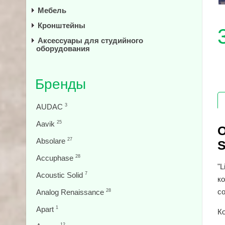
Мебель
Кронштейны
Аксессуары для студийного
оборудования
Бренды
AUDAC
3
Aavik
25
О
Absolare
27
S
Accuphase
28
"L
Acoustic Solid
7
ко
со
Analog Renaissance
28
Apart
1
К
12