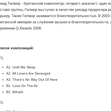
вид Гилмор - британский композитор, гитарист, вокалист, один 
оставе группы, Гилмор выступал в качестве рекорд-продюсера 
рьеру. Также Гилмор занимается благотворительностью. В 2003
ританской империи за служение музыке и благотворительности,
еремонии Q Awards 2008.
писок композиций:
1:
A1. Until We Sleep
A2. All Lovers Are Deranged
A3. There's No Way Out Of Here
B1. Love On The Air
B2. Mihalis
2: