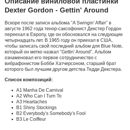
Описание виниловой пластинки
Dexter Gordon - Gettin' Around
Вскоре после записи альбома "A Swingin' Affair" в
августе 1962 года тенор-саксофонист Декстер Гордон
переехал в Европу, где он обосновался на следующие
четырнадцать лет. В 1965 году он приехал в США,
чтобы записать свой последний альбом для Blue Note,
который он метко назвал "Gettin' Around". Альбом
ознаменовал его первое сотрудничество с
вибрафонистом Бобби Хатчерсоном, старший брат
которого был лучшим другом детства Тедди Декстера.
Список композиций:
A1 Manha De Carnival
A2 Who Can I Turn To
A3 Heartaches
B1 Shiny Stockings
B2 Everybody's Somebody's Fool
B3 Le Coiffeur