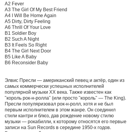
A2 Fever
A3 The Girl Of My Best Friend
A4 I Will Be Home Again
A5 Dirty, Dirty Feeling
A6 Thrill Of Your Love
B1 Soldier Boy
B2 Such A Night
B3 It Feels So Right
B4 The Girl Next Door
B5 Like A Baby
B6 Reconsider Baby
Элвис Пресли — американский певец и актёр, один из
самых коммерчески успешных исполнителей
популярной музыки XX века. Также известен как
"король рок-н-ролла" (или просто "король" — The King).
Пресли популяризовал рок-н-ролл, хотя и не был
первым исполнителем в этом жанре. Он соединил
стили кантри и блюз, дав рождение новому стилю
музыки — рокабилли, к которому относятся его первые
записи на Sun Records в середине 1950-х годов.