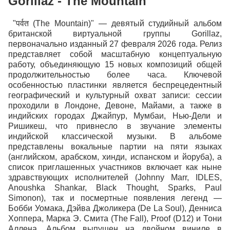
Gorillaz - The Mountain
"पर्वत (The Mountain)" — девятый студийный альбом
британской виртуальной группы Gorillaz,
первоначально изданный 27 февраля 2026 года. Релиз
представляет собой масштабную концептуальную
работу, объединяющую 15 новых композиций общей
продолжительностью более часа. Ключевой
особенностью пластинки является беспрецедентный
географический и культурный охват записи: сессии
проходили в Лондоне, Девоне, Майами, а также в
индийских городах Джайпур, Мумбаи, Нью-Дели и
Ришикеш, что привнесло в звучание элементы
индийской классической музыки. В альбоме
представлены вокальные партии на пяти языках
(английском, арабском, хинди, испанском и йоруба), а
список приглашенных участников включает как ныне
здравствующих исполнителей (Johnny Marr, IDLES,
Anoushka Shankar, Black Thought, Sparks, Paul
Simonon), так и посмертные появления легенд —
Бобби Уомака, Дэйва Джоликера (De La Soul), Денниса
Хоппера, Марка Э. Смита (The Fall), Proof (D12) и Тони
Аллена. Альбом выпущен на двойном виниле в