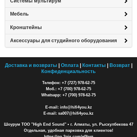
Системы мультирум
Мебель
Кронштейны
Аксессуары для студийного оборудования
Доставка и возвраты
|
Оплата
|
Контакты
|
Возврат
|
Конфеденциальность
Телефон: +7 (727) 978-62-75
Моб.: +7 (700) 978-62-75
Whatsapp: +7 (700) 978-62-75
E-mail: info@hifi4you.kz
E-mail: sa007@hifi4you.kz
Шоурум ТОО "High End Sound"
• г. Алматы, ул. Рыскулбекова 47
Отдельная, удобная парковка для клиентов!
https://go.2gis.com/e0bvq