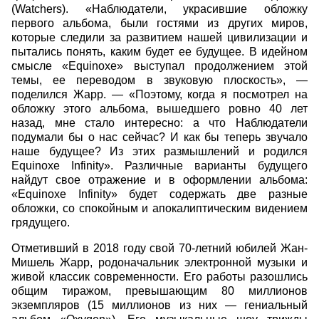
(Watchers). «Наблюдатели, украсившие обложку
первого альбома, были гостями из других миров,
которые следили за развитием нашей цивилизации и
пытались понять, каким будет ее будущее. В идейном
смысле «Equinoxe» выступал продолжением этой
темы, ее переводом в звуковую плоскость», —
поделился Жарр. — «Поэтому, когда я посмотрел на
обложку этого альбома, вышедшего ровно 40 лет
назад, мне стало интересно: а что Наблюдатели
подумали бы о нас сейчас? И как бы теперь звучало
наше будущее? Из этих размышлений и родился
Equinoxe Infinity». Различные варианты будущего
найдут свое отражение и в оформлении альбома:
«Equinoxe Infinity» будет содержать две разные
обложки, со спокойным и апокалиптическим видением
грядущего.
Отметивший в 2018 году свой 70-летний юбилей Жан-
Мишель Жарр, родоначальник электронной музыки и
живой классик современности. Его работы разошлись
общим тиражом, превышающим 80 миллионов
экземпляров (15 миллионов из них — гениальный