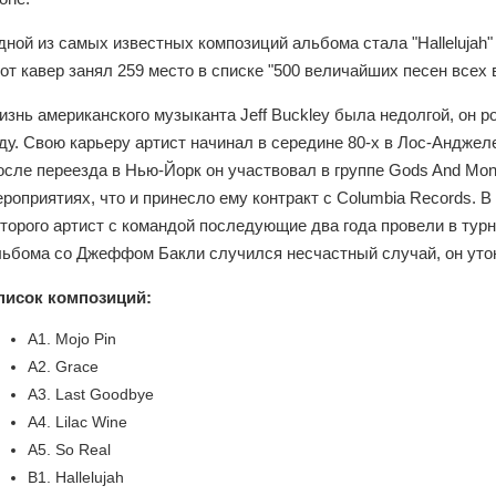
ной из самых известных композиций альбома стала "Hallelujah" 
от кавер занял 259 место в списке "500 величайших песен всех 
знь американского музыканта Jeff Buckley была недолгой, он род
ду. Свою карьеру артист начинал в середине 80-х в Лос-Анджеле
осле переезда в Нью-Йорк он участвовал в группе Gods And Mon
роприятиях, что и принесло ему контракт с Columbia Records.
торого артист с командой последующие два года провели в турн
льбома со Джеффом Бакли случился несчастный случай, он утону
писок композиций:
A1. Mojo Pin
A2. Grace
A3. Last Goodbye
A4. Lilac Wine
A5. So Real
B1. Hallelujah