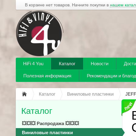
В корзине нет товаров. Начните покупки в
нашем катал
HiFi 4 You
Каталог
Новости
Доста
Полезная информация
Рекомендации и благо
Каталог
Виниловые пластинки
JEFF
Каталог
💥💥💥 Распродажа 💥💥💥
Виниловые пластинки