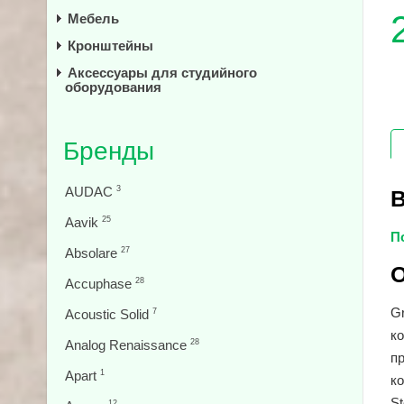
Мебель
Кронштейны
Аксессуары для студийного
оборудования
Бренды
AUDAC
3
В
Aavik
25
П
Absolare
27
О
Accuphase
28
G
Acoustic Solid
7
к
Analog Renaissance
28
пр
Apart
1
к
St
12