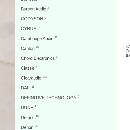
Burson Audio
3
CODYSON
1
CYRUS
14
Cambridge Audio
32
EA
Canton
99
Со
Да
Chord Electronics
2
Classe
2
Clearaudio
143
DALI
68
DEFINITIVE TECHNOLOGY
6
DUNE
3
Defunc
10
Denon
56