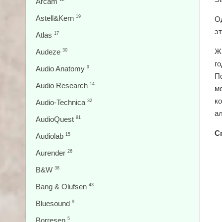
Arcam
Astell&Kern
19
Од
эт
Atlas
17
Жи
Audeze
30
го
Audio Anatomy
9
П
Audio Research
14
ме
ко
Audio-Technica
32
а
AudioQuest
91
С
Audiolab
15
Aurender
26
B&W
38
Bang & Olufsen
43
Bluesound
9
Borresen
5