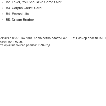
B2. Lover, You Should've Come Over
B3. Corpus Christi Carol
B4. Eternal Life
B5. Dream Brother
N/UPC: 888751477018. Количество пластинок: 1 шт. Размер пластинки: 12
стояние: новая.
та оригинального релиза: 1994 год