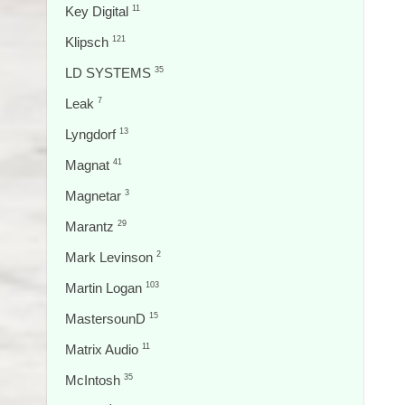
Key Digital
11
Klipsch
121
LD SYSTEMS
35
Leak
7
Lyngdorf
13
Magnat
41
Magnetar
3
Marantz
29
Mark Levinson
2
Martin Logan
103
MastersounD
15
Matrix Audio
11
McIntosh
35