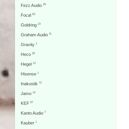
Fezz Audio
29
Focal
63
Goldring
23
Graham Audio
11
Gravity
1
Heco
26
Hegel
12
Hisense
1
Inakustik
72
Jamo
14
KEF
97
Kanto Audio
7
Kauber
1