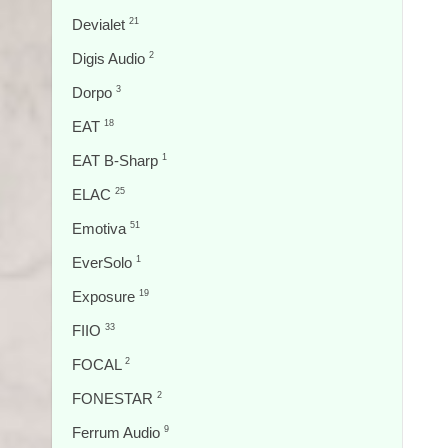
Devialet
21
Digis Audio
2
Dorpo
3
EAT
18
EAT B-Sharp
1
ELAC
25
Emotiva
51
EverSolo
1
Exposure
19
FIIO
33
FOCAL
2
FONESTAR
2
Ferrum Audio
9