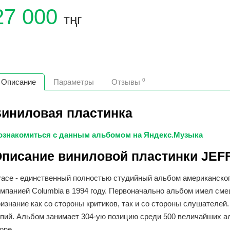
27 000
тңг
0
Описание
Параметры
Отзывы
иниловая пластинка
ознакомиться с данным альбомом на Яндекс.Музыка
писание виниловой пластинки JEFF
race - единственный полностью студийный альбом американск
омпанией Columbia в 1994 году. Первоначально альбом имел см
изнание как со стороны критиков, так и со стороны слушателе
опий. Альбом занимает 304-ую позицию среди 500 величайших ал
one.