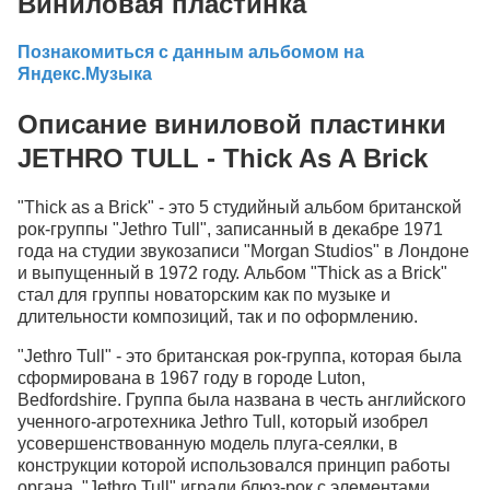
Виниловая пластинка
Познакомиться с данным альбомом на
Яндекс.Музыка
Описание виниловой пластинки
JETHRO TULL - Thick As A Brick
"Thick as a Brick" - это 5 студийный альбом британской
рок-группы "Jethro Tull", записанный в декабре 1971
года на студии звукозаписи "Morgan Studios" в Лондоне
и выпущенный в 1972 году. Альбом "Thick as a Brick"
стал для группы новаторским как по музыке и
длительности композиций, так и по оформлению.
"Jethro Tull" - это британская рок-группа, которая была
сформирована в 1967 году в городе Luton,
Bedfordshire. Группа была названа в честь английского
ученного-агротехника Jethro Tull, который изобрел
усовершенствованную модель плуга-сеялки, в
конструкции которой использовался принцип работы
органа. "Jethro Tull" играли блюз-рок с элементами