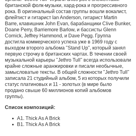
британской фолк-музыки, хард-рока и прогрессивного
рока. В оригинальный состав группы вошли вокалист,
флейтист и гитарист Ian Anderson, гитарист Martin
Barre, клавишник John Evan, барабанщики Clive Bunker,
Doane Perry, Barriemore Barlow, и бассисты Glenn
Cornick, Jeffrey Hammond, и Dave Pegg. Группа
достигла коммерческого успеха уже в 1969 году с
выходом второго альбома "Stand Up", который занял
первую строчку в британских чартах. В течении своей
музыкальной карьеры "Jethro Tull" всегда использовали
крайне сложные аранжировки и писали необычные,
замысловатые тексты. В общей сложности "Jethro Tull"
записала 21 студийный альбом, 5 из которых получили
статус платиновых и 11 - золотых (в мире было
продано свыше 60 миллионов копий альбомов
группы).
Список композиций:
A1. Thick As A Brick
B1. Thick As A Brick