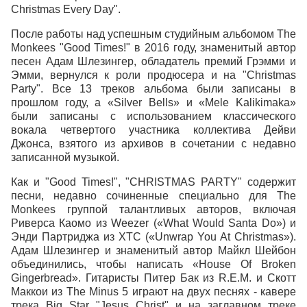
Christmas Every Day".
После работы над успешным студийным альбомом The
Monkees "Good Times!" в 2016 году, знаменитый автор
песен Адам Шлезингер, обладатель премий Грэмми и
Эмми, вернулся к роли продюсера и на "Christmas
Party". Все 13 треков альбома были записаны в
прошлом году, а «Silver Bells» и «Mele Kalikimaka»
были записаны с использованием классического
вокала четвертого участника коллектива Дейви
Джонса, взятого из архивов в сочетании с недавно
записанной музыкой.
Как и "Good Times!", "CHRISTMAS PARTY" содержит
песни, недавно сочиненные специально для The
Monkees группой талантливых авторов, включая
Риверса Каомо из Weezer («What Would Santa Do») и
Энди Партриджа из XTC («Unwrap You At Christmas»).
Адам Шлезингер и знаменитый автор Майкл Шейбон
объединились, чтобы написать «House Of Broken
Gingerbread». Гитаристы Питер Бак из R.E.M. и Скотт
Маккои из The Minus 5 играют на двух песнях - кавере
трека Big Star "Jesus Christ" и на заглавном треке