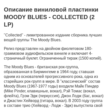
Описание виниловой пластинки
MOODY BLUES - COLLECTED (2
LP)
"Collected" - лимитрованное издание сборника лучших
вещей группы The Moody Blues.
Релиз представлен на двойном фиолетовом 180-
граммовом аудиофильском виниле и включает 4-
страничный буклет. Ограниченный тираж (1500 копий).
The Moody Blues - британская рок-группа,
образованная в Бирмингеме в 1964 году, ставшая
одним из основателей прогрессивного рока, одна из
старейших рок-групп в мире. В "классический" состав
Moody Blues (1967-1977 годы) входили Майк Пиндер
(Mike Pinder, клавишные, вокал), Рэй Томас (вокал,
флейта), Грэм Эдж (перкуссия), Джон Лодж (бас, вокал)
и Джастин Хейворд (гитара, вокал). В 2003 году группа
в составе трио (Хейворд - Лодж - Эдж) выпустила свой