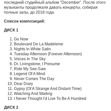
последний студийный альбом "December". После этого
музыканты продолжали давать концерты, собирая
полные залы, до 2018 года.
Список композиций:
ДИСК 1
Go Now
Boulevard De La Madeleine
Nights In White Satin
Tuesday Afternoon (Forever Afternoon)
Voices In The Sky
Dr. Livingstone, I Presume
Ride My See-Saw
Legend Of A Mind
Never Comes The Day
Dear Diary
Gypsy (Of A Strange And Distant Time)
Watching And Waiting
I Never Thought I'd Live To Be A Hundred
ДИСК 2