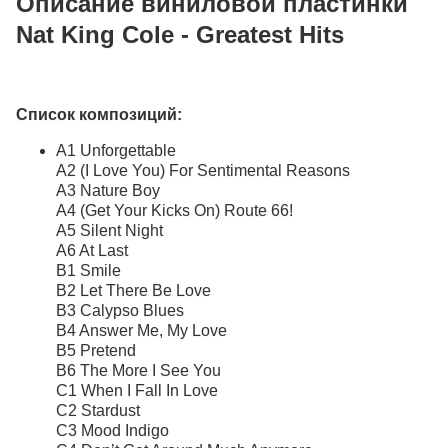
Описание виниловой пластинки
Nat King Cole - Greatest Hits
Список композиций:
A1 Unforgettable
A2 (I Love You) For Sentimental Reasons
A3 Nature Boy
A4 (Get Your Kicks On) Route 66!
A5 Silent Night
A6 At Last
B1 Smile
B2 Let There Be Love
B3 Calypso Blues
B4 Answer Me, My Love
B5 Pretend
B6 The More I See You
C1 When I Fall In Love
C2 Stardust
C3 Mood Indigo