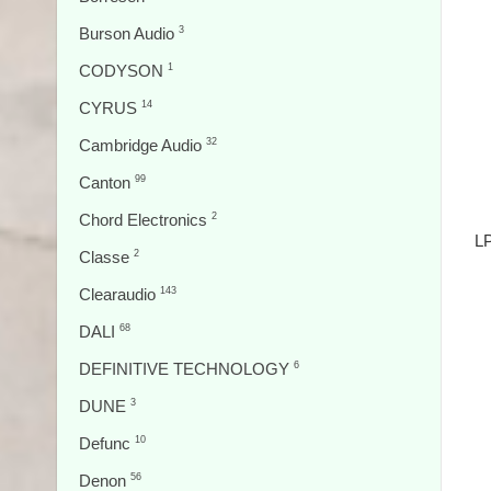
Burson Audio
3
CODYSON
1
CYRUS
14
Cambridge Audio
32
Canton
99
Chord Electronics
2
LP
Classe
2
Clearaudio
143
DALI
68
DEFINITIVE TECHNOLOGY
6
DUNE
3
Defunc
10
Denon
56