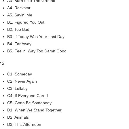
A3. Burn It To The Ground
A4. Rockstar
A5. Savin' Me
B1. Figured You Out
B2. Too Bad
B3. If Today Was Your Last Day
B4. Far Away
B5. Feelin' Way Too Damn Good
 2
C1. Someday
C2. Never Again
C3. Lullaby
C4. If Everyone Cared
C5. Gotta Be Somebody
D1. When We Stand Together
D2. Animals
D3. This Afternoon