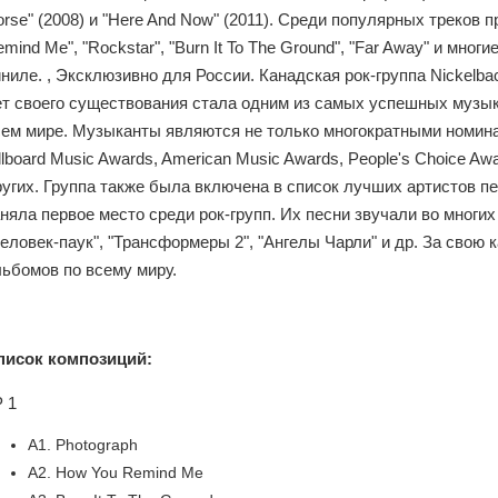
rse" (2008) и "Here And Now" (2011). Среди популярных треков п
mind Me", "Rockstar", "Burn It To The Ground", "Far Away" и мно
ниле. , Эксклюзивно для России. Канадская рок-группа Nickelba
ет своего существования стала одним из самых успешных музыка
сем мире. Музыканты являются не только многократными номина
llboard Music Awards, American Music Awards, People's Choice A
угих. Группа также была включена в список лучших артистов перв
няла первое место среди рок-групп. Их песни звучали во многи
еловек-паук", "Трансформеры 2", "Ангелы Чарли" и др. За свою
льбомов по всему миру.
писок композиций:
 1
A1. Photograph
A2. How You Remind Me