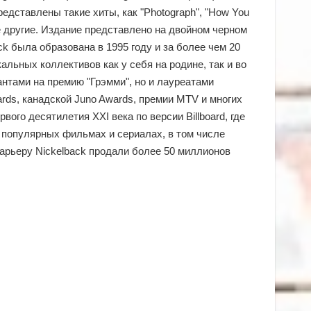
редставлены такие хиты, как "Photograph", "How You
гие другие. Издание представлено на двойном черном
ck была образована в 1995 году и за более чем 20
льных коллективов как у себя на родине, так и во
нтами на премию "Грэмми", но и лауреатами
wards, канадской Juno Awards, премии MTV и многих
ого десятилетия XXI века по версии Billboard, где
х популярных фильмах и сериалах, в том числе
 карьеру Nickelback продали более 50 миллионов