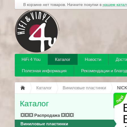
В корзине нет товаров. Начните покупки в
нашем катал
HiFi 4 You
Каталог
Новости
Доста
Полезная информация
Рекомендации и благо
Каталог
Виниловые пластинки
NICK
Каталог
💥💥💥 Распродажа 💥💥💥
Виниловые пластинки