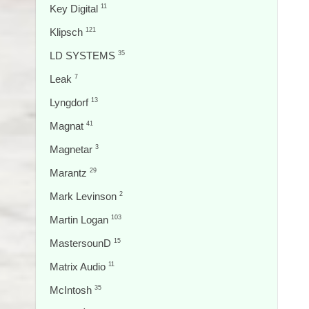
Key Digital
11
Klipsch
121
LD SYSTEMS
35
Leak
7
Lyngdorf
13
Magnat
41
Magnetar
3
Marantz
29
Mark Levinson
2
Martin Logan
103
MastersounD
15
Matrix Audio
11
McIntosh
35