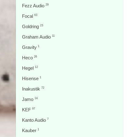
Fezz Audio
29
Focal
63
Goldring
23
Graham Audio
11
Gravity
1
Heco
26
Hegel
12
Hisense
1
Inakustik
72
Jamo
14
KEF
97
Kanto Audio
7
Kauber
1