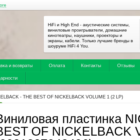
оге
HiFi и High End - акустические системы,
виниловые проигрыватели, домашние
кинотеатры, наушники, проекторы и
экраны, кабели. Только лучшие бренды в
шоуруме HiFi 4 You.
вка и возвраты
Оплата
Контакты
Отзывы
дарности
ELBACK - THE BEST OF NICKELBACK VOLUME 1 (2 LP)
Виниловая пластинка N
BEST OF NICKELBACK V