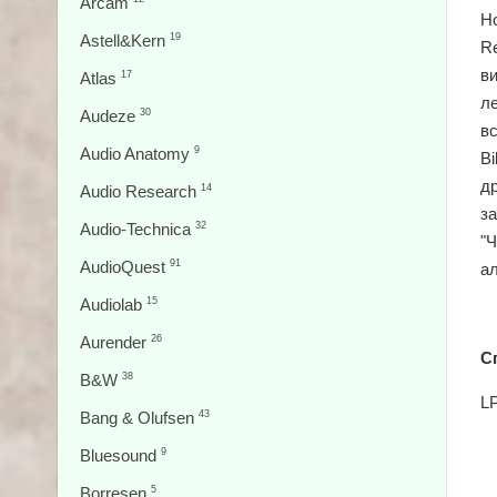
Arcam
Ho
Astell&Kern
19
Re
ви
Atlas
17
л
Audeze
30
в
Audio Anatomy
9
Bi
др
Audio Research
14
за
Audio-Technica
32
"Ч
AudioQuest
91
а
Audiolab
15
Aurender
26
С
B&W
38
LP
Bang & Olufsen
43
Bluesound
9
Borresen
5