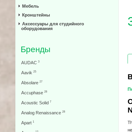
Мебель
Кронштейны
Аксессуары для студийного
оборудования
Бренды
AUDAC
3
Aavik
25
В
Absolare
27
П
Accuphase
28
О
Acoustic Solid
7
N
Analog Renaissance
28
Th
Apart
1
не
12