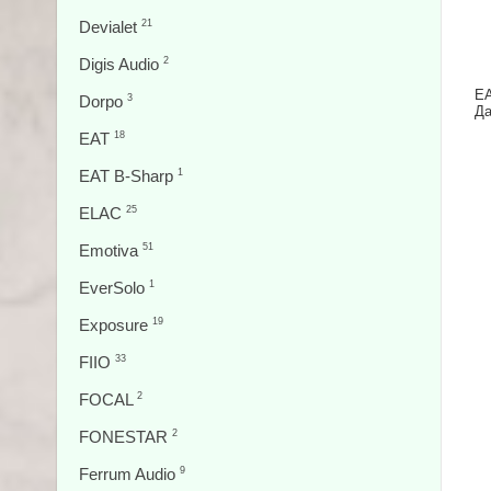
Devialet
21
Digis Audio
2
EA
Dorpo
3
Да
EAT
18
EAT B-Sharp
1
ELAC
25
Emotiva
51
EverSolo
1
Exposure
19
FIIO
33
FOCAL
2
FONESTAR
2
Ferrum Audio
9