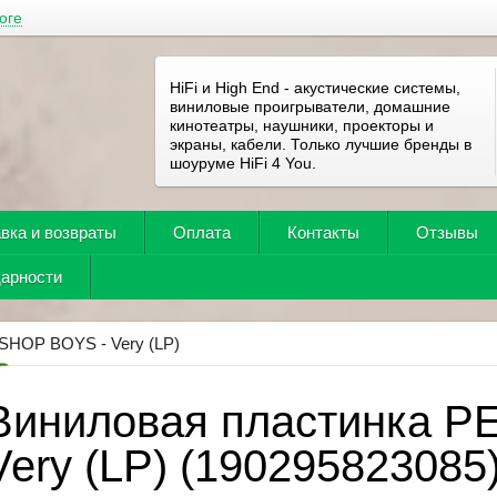
оге
HiFi и High End - акустические системы,
виниловые проигрыватели, домашние
кинотеатры, наушники, проекторы и
экраны, кабели. Только лучшие бренды в
шоуруме HiFi 4 You.
вка и возвраты
Оплата
Контакты
Отзывы
дарности
SHOP BOYS - Very (LP)
Виниловая пластинка P
Very (LP) (190295823085