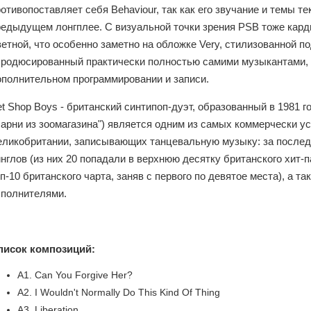
отивопоставляет себя Behaviour, так как его звучание и темы те
редыдущем лонгплее. С визуальной точки зрения PSB тоже карди
етной, что особенно заметно на обложке Very, стилизованной п
продюсированный практически полностью самими музыкантами, 
ополнительном программировании и записи.
t Shop Boys - британский синтипоп-дуэт, образованный в 1981 г
Парни из зоомагазина") является одним из самых коммерчески 
еликобритании, записывающих танцевальную музыку: за послед
нглов (из них 20 попадали в верхнюю десятку британского хит-п
п-10 британского чарта, заняв с первого по девятое места), а 
сполнителями.
писок композиций:
A1. Can You Forgive Her?
A2. I Wouldn't Normally Do This Kind Of Thing
A3. Liberation