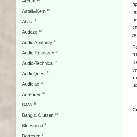
Arcam
пр
Astell&Kern
19
п
цв
Atlas
17
с
Audeze
30
д
Audio Anatomy
9
Pe
Audio Research
14
"
В
Audio-Technica
32
си
AudioQuest
91
то
Audiolab
15
и
Aurender
26
B&W
38
С
Bang & Olufsen
43
Bluesound
9
Borresen
5