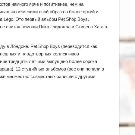
кстов намного ярче и позитивнее, чем на
нально изменили свой образ на более яркий и
од Lego. Это первый альбом Pet Shop Boys,
не считая помощи Пита Глидолла и Стивена Хага в
оду в Лондоне. Pet Shop Boys (переводится как
успешных и плодотворных коллективов
ние тридцать лет ими выпущено более сорока
арада), 12 студийных альбомов (все они попали в
также множество совместных записей с другими