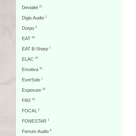
Devialet
21
Digis Audio
2
Dorpo
3
EAT
18
EAT B-Sharp
1
ELAC
25
Emotiva
51
EverSolo
1
Exposure
19
FIIO
33
FOCAL
2
FONESTAR
2
Ferrum Audio
9