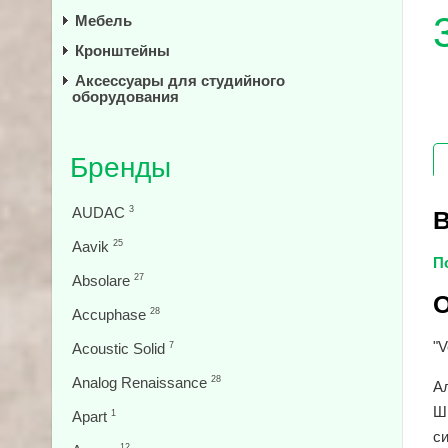
Мебель
Кронштейны
Аксессуары для студийного
оборудования
Бренды
AUDAC
3
В
Aavik
25
П
Absolare
27
О
Accuphase
28
"V
Acoustic Solid
7
Analog Renaissance
28
Ал
Шв
Apart
1
си
12