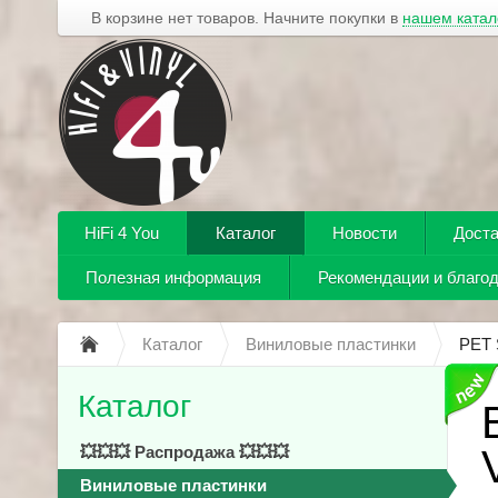
В корзине нет товаров. Начните покупки в
нашем катал
HiFi 4 You
Каталог
Новости
Доста
Полезная информация
Рекомендации и благо
Каталог
Виниловые пластинки
PET 
Каталог
💥💥💥 Распродажа 💥💥💥
Виниловые пластинки