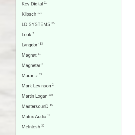
Key Digital
11
Klipsch
121
LD SYSTEMS
35
Leak
7
Lyngdorf
13
Magnat
41
Magnetar
3
Marantz
29
Mark Levinson
2
Martin Logan
103
MastersounD
15
Matrix Audio
11
McIntosh
35