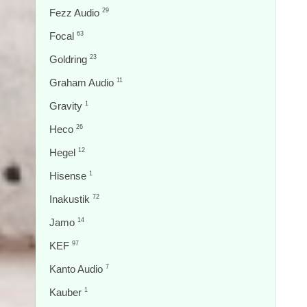
Fezz Audio
29
Focal
63
Goldring
23
Graham Audio
11
Gravity
1
Heco
26
Hegel
12
Hisense
1
Inakustik
72
Jamo
14
KEF
97
Kanto Audio
7
Kauber
1