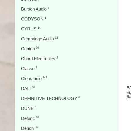
Burson Audio
3
CODYSON
1
CYRUS
14
Cambridge Audio
32
Canton
99
Chord Electronics
2
Classe
2
Clearaudio
143
EA
DALI
68
из
Да
DEFINITIVE TECHNOLOGY
6
DUNE
3
Defunc
10
Denon
56