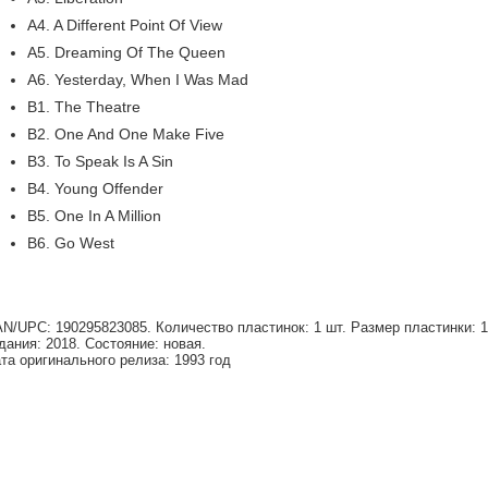
A4. A Different Point Of View
A5. Dreaming Of The Queen
A6. Yesterday, When I Was Mad
B1. The Theatre
B2. One And One Make Five
B3. To Speak Is A Sin
B4. Young Offender
B5. One In A Million
B6. Go West
N/UPC: 190295823085. Количество пластинок: 1 шт. Размер пластинки: 12"
дания: 2018. Состояние: новая.
та оригинального релиза: 1993 год